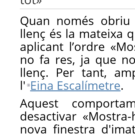
Quan només obriu 
llenç és la mateixa q
aplicant l’ordre
«
Mos
no fa res, ja que no
llenç. Per tant, am
l'
Eina Escalímetre
.
Aquest comportam
desactivar
«
Mostra-
nova finestra d'ima