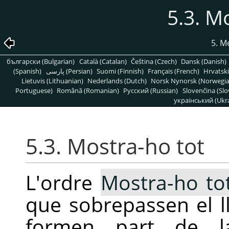
5.3. M
5. 
български (Bulgarian)
Català (Catalan)
Čeština (Czech)
Dansk (Danish)
(Spanish)
پارسی (Persian)
Suomi (Finnish)
Français (French)
Hrvatski
Lietuvis (Lithuanian)
Nederlands (Dutch)
Norsk Nynorsk (Norwegi
Portuguese)
Română (Romanian)
Pусский (Russian)
Slovenčina (Slo
український (Ukra
5.3. Mostra-ho tot
L'ordre
Mostra-ho to
que sobrepassen el 
formen part de l