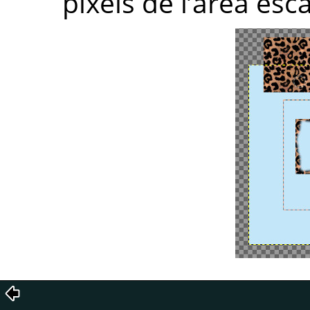
píxels de l’àrea esc