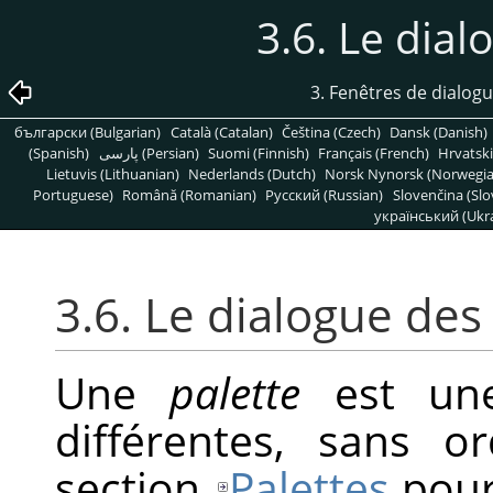
3.6. Le dial
3. Fenêtres de dialogu
български (Bulgarian)
Català (Catalan)
Čeština (Czech)
Dansk (Danish)
(Spanish)
پارسی (Persian)
Suomi (Finnish)
Français (French)
Hrvatski
Lietuvis (Lithuanian)
Nederlands (Dutch)
Norsk Nynorsk (Norwegi
Portuguese)
Română (Romanian)
Pусский (Russian)
Slovenčina (Slo
український (Ukra
3.6. Le dialogue des
Une
palette
est une
différentes, sans or
section
Palettes
pour