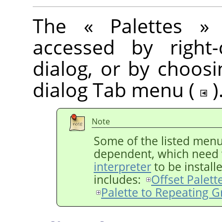
The
«
Palettes
»
c
accessed by right-
dialog, or by choos
dialog Tab menu (
)
Note
Some of the listed menu 
dependent, which need 
interpreter
to be install
includes:
Offset Palett
Palette to Repeating G