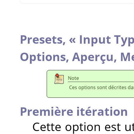
Presets,
«
Input Ty
Options,
Aperçu,
Me
Note
Ces options sont décrites d
Première itération
Cette option est ut