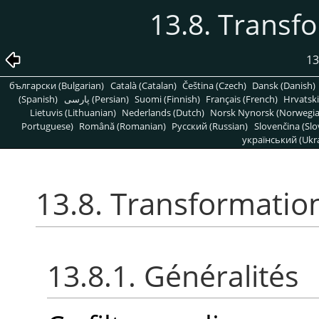
13.8. Transf
13
български (Bulgarian)
Català (Catalan)
Čeština (Czech)
Dansk (Danish)
(Spanish)
پارسی (Persian)
Suomi (Finnish)
Français (French)
Hrvatski
Lietuvis (Lithuanian)
Nederlands (Dutch)
Norsk Nynorsk (Norwegi
Portuguese)
Română (Romanian)
Pусский (Russian)
Slovenčina (Slo
український (Ukra
13.8. Transformatio
13.8.1. Généralités