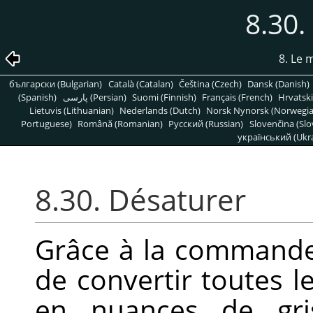
8.30.
8. Le
български (Bulgarian)
Català (Catalan)
Čeština (Czech)
Dansk (Danish)
(Spanish)
پارسی (Persian)
Suomi (Finnish)
Français (French)
Hrvatski
Lietuvis (Lithuanian)
Nederlands (Dutch)
Norsk Nynorsk (Norwegi
Portuguese)
Română (Romanian)
Pусский (Russian)
Slovenčina (Slo
український (Ukra
8.30. Désaturer
Grâce à la comman
de convertir toutes l
en nuances de gris