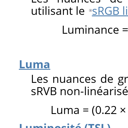
utilisant le
sRGB l
Luminance = (
Luma
Les nuances de gri
sRVB non-linéaris
Luma = (0.22 × 
Luminosité (TSL)