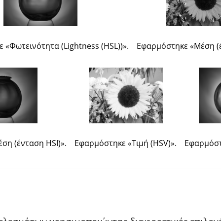
κε
«
Φωτεινότητα (Lightness (HSL))
»
.
Εφαρμόστηκε
«
Μέση (
ση (ένταση HSI)
»
.
Εφαρμόστηκε
«
Τιμή (HSV)
»
.
Εφαρμόσ