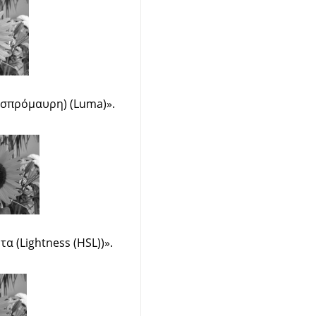
σπρόμαυρη) (Luma)
»
.
α (Lightness (HSL))
»
.