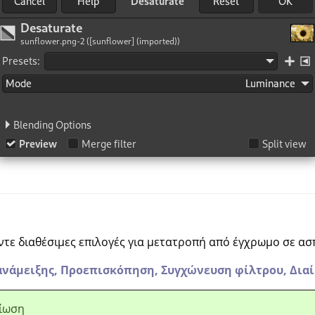
τε διαθέσιμες επιλογές για μετατροπή από έγχρωμο σε α
ανάμειξης,
Προεπισκόπηση,
Συγχώνευση φίλτρου,
Δια
ίωση