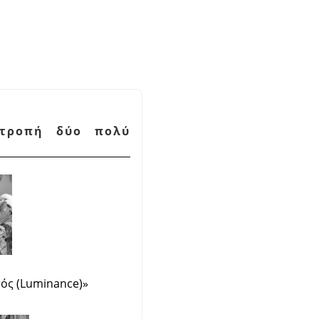
ατροπή δύο πολύ
ός (Luminance)
»