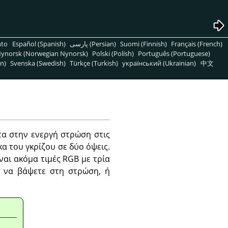
nto
Español (Spanish)
پارسی (Persian)
Suomi (Finnish)
Français (French)
ynorsk (Norwegian Nynorsk)
Polski (Polish)
Português (Portuguese)
n)
Svenska (Swedish)
Türkçe (Turkish)
український (Ukrainian)
中文
τα στην ενεργή στρώση στις
κα του γκρίζου σε δύο όψεις.
ναι ακόμα τιμές RGB με τρία
τα να βάψετε στη στρώση, ή