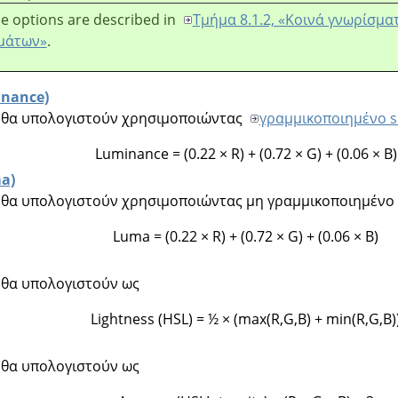
e options are described in
Τμήμα 8.1.2, «Κοινά γνωρίσμα
μάτων»
.
inance)
ου θα υπολογιστούν χρησιμοποιώντας
γραμμικοποιημένο 
Luminance = (0.22 × R) + (0.72 × G) + (0.06 × B)
a)
ου θα υπολογιστούν χρησιμοποιώντας μη γραμμικοποιημένο
Luma = (0.22 × R) + (0.72 × G) + (0.06 × B)
υ θα υπολογιστούν ως
Lightness (HSL) = ½ × (max(R,G,B) + min(R,G,B)
υ θα υπολογιστούν ως