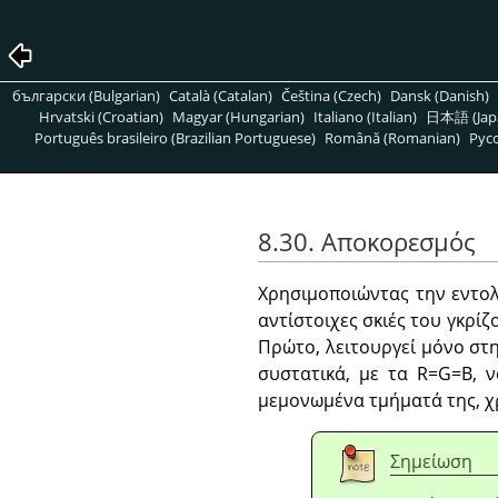
български (Bulgarian)
Català (Catalan)
Čeština (Czech)
Dansk (Danish)
Hrvatski (Croatian)
Magyar (Hungarian)
Italiano (Italian)
日本語 (Jap
Português brasileiro (Brazilian Portuguese)
Română (Romanian)
Pусс
8.30. Αποκορεσμός
Χρησιμοποιώντας την εντο
αντίστοιχες σκιές του γκρίζ
Πρώτο, λειτουργεί μόνο στη
συστατικά, με τα R=G=B, ν
μεμονωμένα τμήματά της, χ
Σημείωση