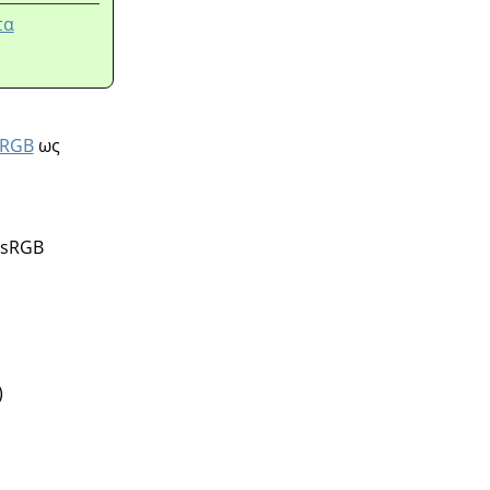
τα
sRGB
ως
 sRGB
)