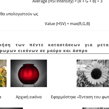
Average (HSI Intensity) = (R + G + B) ÷ 3
υ θα υπολογιστούν ως
Value (HSV) = max(R,G,B)
Χρήση των πέντε καταστάσεων για μετ
ρωμων εικόνων σε μαύρο και άσπρο
α
Αρχική εικόνα
Εφαρμόστηκε
«
Ένταση του φωτ