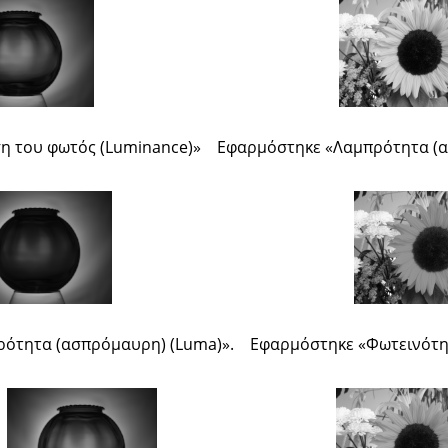
η του φωτός (Luminance)
»
Εφαρμόστηκε
«
Λαμπρότητα (α
ρότητα (ασπρόμαυρη) (Luma)
»
.
Εφαρμόστηκε
«
Φωτεινότητ