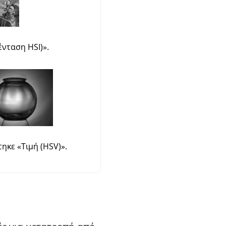
ένταση HSI)
»
.
τηκε
«
Τιμή (HSV)
»
.