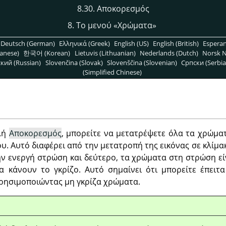
8.30. Αποκορεσμός
8. Το μενού
«
Χρώματα
»
Deutsch (German)
Ελληνικά (Greek)
English (US)
English (British)
Espera
anese)
한국어 (Korean)
Lietuvis (Lithuanian)
Nederlands (Dutch)
Norsk N
кий (Russian)
Slovenčina (Slovak)
Slovenščina (Slovenian)
Српски (Serbia
(Simplified Chinese)
λή
Αποκορεσμός
, μπορείτε να μετατρέψετε όλα τα χρώμα
ου. Αυτό διαφέρει από την μετατροπή της εικόνας σε κλίμα
ν ενεργή στρώση και δεύτερο, τα χρώματα στη στρώση εί
α κάνουν το γκρίζο. Αυτό σημαίνει ότι μπορείτε έπει
ρησιμοποιώντας μη γκρίζα χρώματα.