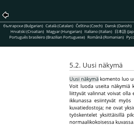
български (Bulgarian)
Català (Catalan)
Čeština (Czech)
Dansk (Danish)
Hrvatski (Croatian)
Magyar (Hungarian)
Italiano (Italian)
日本語 (Jap
Português brasileiro (Brazilian Portuguese)
Română (Romanian)
Pусс
5.2. Uusi näkymä
Uusi näkymä
komento luo uud
Voit luoda useita näkymiä 
liittyvät valinnat voivat oll
ikkunassa esiintyvät myös 
kuvatiedostoja; ne ovat yks
työskentelet yksittäisillä 
normaalikokoisessa kuvassa