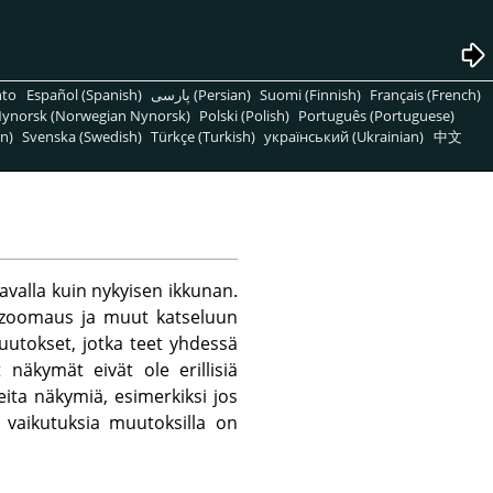
nto
Español (Spanish)
پارسی (Persian)
Suomi (Finnish)
Français (French)
ynorsk (Norwegian Nynorsk)
Polski (Polish)
Português (Portuguese)
n)
Svenska (Swedish)
Türkçe (Turkish)
український (Ukrainian)
中文
avalla kuin nykyisen ikkunan.
n zoomaus ja muut katseluun
 muutokset, jotka teet yhdessä
näkymät eivät ole erillisiä
ita näkymiä, esimerkiksi jos
ä vaikutuksia muutoksilla on