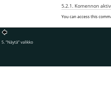
5.2.1. Komennon aktiv
You can access this com
5.
”
Näytä
”
valikko