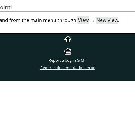
ointi
mand from the main menu through
View
→
New View
.
Report a bug in GIMP
Report a documentation error