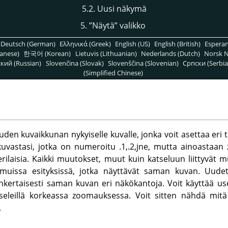
5.2. Uusi näkymä
5.
”
Näytä
”
valikko
Deutsch (German)
Ελληνικά (Greek)
English (US)
English (British)
Espera
anese)
한국어 (Korean)
Lietuvis (Lithuanian)
Nederlands (Dutch)
Norsk N
кий (Russian)
Slovenčina (Slovak)
Slovenščina (Slovenian)
Српски (Serbia
(Simplified Chinese)
en kuvaikkunan nykyiselle kuvalle, jonka voit asettaa eri t
kuvastasi, jotka on numeroitu .1,.2,jne, mutta ainoastaa
a erilaisia. Kaikki muutokset, muut kuin katseluun liittyvät
muissa esityksissä, jotka näyttävät saman kuvan. Uudet 
inkertaisesti saman kuvan eri näkökantoja. Voit käyttää use
pikseleillä korkeassa zoomauksessa. Voit sitten nähdä mit
.