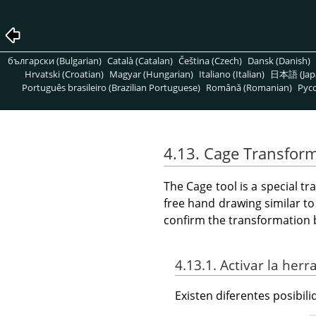
български (Bulgarian)
Català (Catalan)
Čeština (Czech)
Dansk (Danish)
Hrvatski (Croatian)
Magyar (Hungarian)
Italiano (Italian)
日本語 (Jap
Português brasileiro (Brazilian Portuguese)
Română (Romanian)
Pусс
4.13. Cage Transfor
The Cage tool is a special t
free hand drawing similar to
confirm the transformation 
4.13.1. Activar la her
Existen diferentes posibil