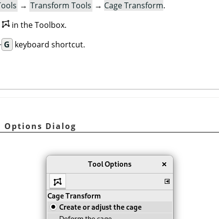
Tools
→
Transform Tools
→
Cage Transform
.
n
in the Toolbox.
+
G
keyboard shortcut.
l Options Dialog