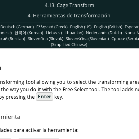
4.13. Cage Transform
4. Herramientas de transformación
Deutsch (German)
Ελληνικά (Greek)
English (US)
English (British)
Espera
anese)
한국어 (Korean)
Lietuvis (Lithuanian)
Nederlands (Dutch)
Norsk N
кий (Russian)
Slovenčina (Slovak)
Slovenščina (Slovenian)
Српски (Serbia
(Simplified Chinese)
m
ransforming tool allowing you to select the transforming are
 the way you do it with the Free Select tool. The tool adds n
by pressing the
Enter
key.
ramienta
idades para activar la herramienta: