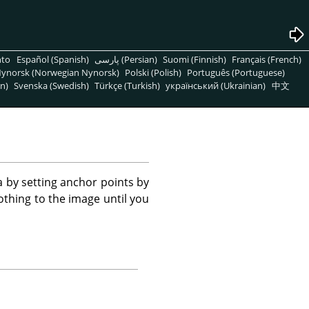
nto
Español (Spanish)
پارسی (Persian)
Suomi (Finnish)
Français (French)
ynorsk (Norwegian Nynorsk)
Polski (Polish)
Português (Portuguese)
n)
Svenska (Swedish)
Türkçe (Turkish)
український (Ukrainian)
中文
a by setting anchor points by
othing to the image until you