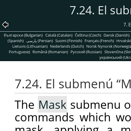
7.24. El s
7. 
български (Bulgarian)
Català (Catalan)
Čeština (Czech)
Dansk (Danish)
(Spanish)
پارسی (Persian)
Suomi (Finnish)
Français (French)
Hrvatski
Lietuvis (Lithuanian)
Nederlands (Dutch)
Norsk Nynorsk (Norwegi
Portuguese)
Română (Romanian)
Pусский (Russian)
Slovenčina (Slo
український (Ukra
7.24. El submenú
“
M
The
Mask
submenu o
commands which wor
mask, applying a m