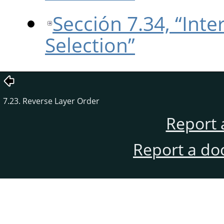
Sección 7.34, “Int
Selection”
7.23. Reverse Layer Order
Report 
Report a do