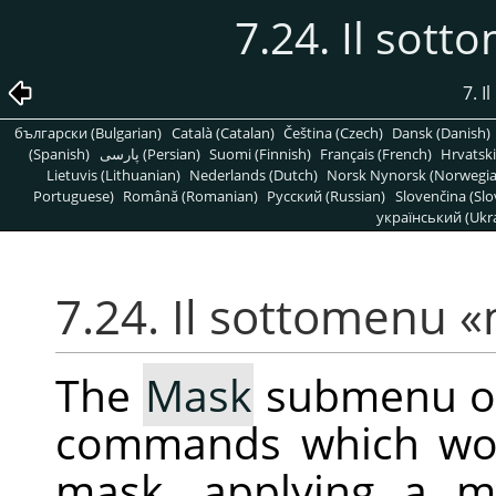
7.24. Il sot
7. 
български (Bulgarian)
Català (Catalan)
Čeština (Czech)
Dansk (Danish)
(Spanish)
پارسی (Persian)
Suomi (Finnish)
Français (French)
Hrvatski
Lietuvis (Lithuanian)
Nederlands (Dutch)
Norsk Nynorsk (Norwegi
Portuguese)
Română (Romanian)
Pусский (Russian)
Slovenčina (Slo
український (Ukra
7.24. Il sottomenu
«
The
Mask
submenu o
commands which wor
mask, applying a m