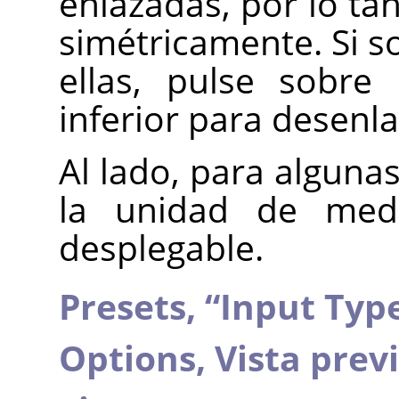
enlazadas, por lo ta
simétricamente. Si s
ellas, pulse sobr
inferior para desenla
Al lado, para algun
la unidad de medi
desplegable.
Presets,
“
Input Typ
Options,
Vista prev