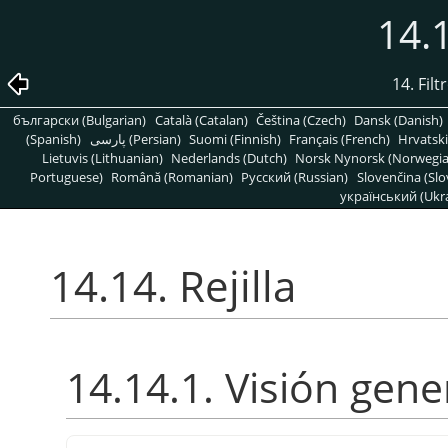
14.1
14. Fil
български (Bulgarian)
Català (Catalan)
Čeština (Czech)
Dansk (Danish)
(Spanish)
پارسی (Persian)
Suomi (Finnish)
Français (French)
Hrvatski
Lietuvis (Lithuanian)
Nederlands (Dutch)
Norsk Nynorsk (Norwegi
Portuguese)
Română (Romanian)
Pусский (Russian)
Slovenčina (Slo
український (Ukra
14.14. Rejilla
14.14.1. Visión gene