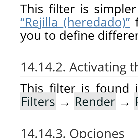
This filter is simpl
“Rejilla (heredado)”
f
you to define differen
14.14.2. Activating t
This filter is foun
Filters
→
Render
→
14.14.3. Opciones