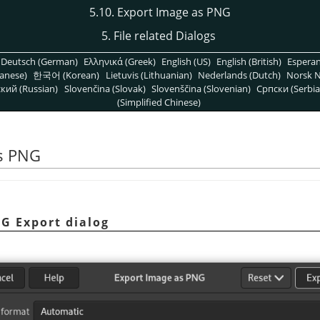
5.10. Export Image as PNG
5. File related Dialogs
Deutsch (German)
Ελληνικά (Greek)
English (US)
English (British)
Espera
anese)
한국어 (Korean)
Lietuvis (Lithuanian)
Nederlands (Dutch)
Norsk N
кий (Russian)
Slovenčina (Slovak)
Slovenščina (Slovenian)
Српски (Serbia
(Simplified Chinese)
as PNG
NG Export dialog