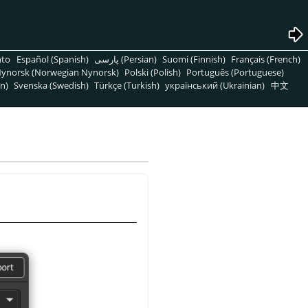
nto
Español (Spanish)
پارسی (Persian)
Suomi (Finnish)
Français (French)
ynorsk (Norwegian Nynorsk)
Polski (Polish)
Português (Portuguese)
n)
Svenska (Swedish)
Türkçe (Turkish)
український (Ukrainian)
中文