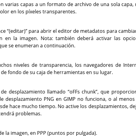
n varias capas a un formato de archivo de una sola capa
olor en los píxeles transparentes.
ace
“
(editar)
”
para abrir el editor de metadatos para cambia
an en la imagen. Nota: también deberá activar las opc
que se enumeran a continuación.
chos niveles de transparencia, los navegadores de Inte
r de fondo de su caja de herramientas en su lugar.
 de desplazamiento llamado
“
oFFs chunk
”
, que proporcio
e de desplazamiento PNG en
GIMP
no funciona, o al menos
desde hace mucho tiempo. No active los desplazamientos, d
 tendrá problemas.
de la imagen, en PPP (puntos por pulgada).