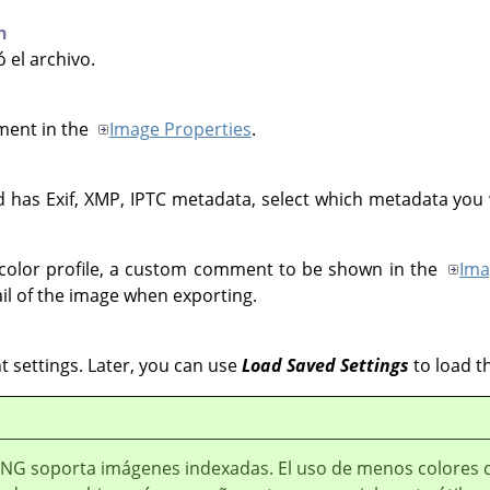
n
 el archivo.
ment in the
Image Properties
.
d has Exif, XMP, IPTC metadata, select which metadata yo
 color profile, a custom comment to be shown in the
Ima
l of the image when exporting.
nt settings. Later, you can use
Load Saved Settings
to load t
PNG soporta imágenes indexadas. El uso de menos colores 