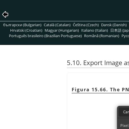
български (Bulgarian)
Català (Catalan)
Čeština (Czech)
Dansk (Danish)
Hrvatski (Croatian)
Magyar (Hungarian)
Italiano (Italian)
日本語 (Jap
Português brasileiro (Brazilian Portuguese)
Română (Romanian)
Pусс
5.10. Export Image 
Figura 15.66. The P