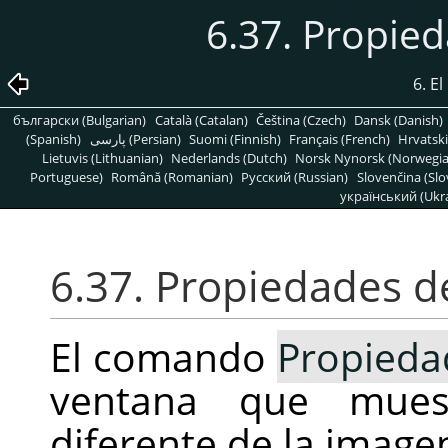
6.37. Propie
6. E
български (Bulgarian)
Català (Catalan)
Čeština (Czech)
Dansk (Danish)
(Spanish)
پارسی (Persian)
Suomi (Finnish)
Français (French)
Hrvatski
Lietuvis (Lithuanian)
Nederlands (Dutch)
Norsk Nynorsk (Norwegi
Portuguese)
Română (Romanian)
Pусский (Russian)
Slovenčina (Slo
український (Ukra
6.37. Propiedades d
El comando
Propieda
ventana que muest
diferente de la image