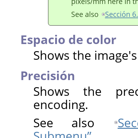
pixels/mm here in th
See also
Sección 6
Espacio de color
Shows the image's 
Precisión
Shows the prec
encoding.
See also
Se
Submenu”
.