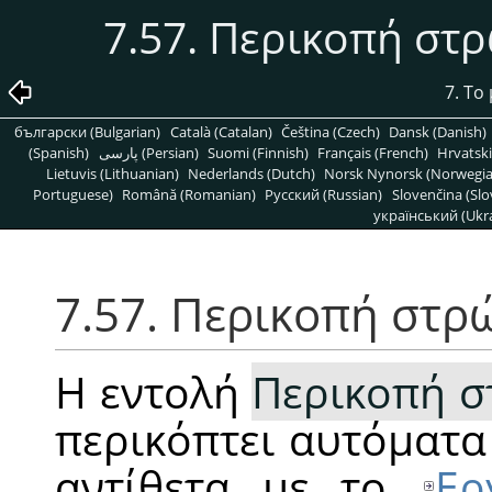
7.57. Περικοπή στ
7. Το
български (Bulgarian)
Català (Catalan)
Čeština (Czech)
Dansk (Danish)
(Spanish)
پارسی (Persian)
Suomi (Finnish)
Français (French)
Hrvatski
Lietuvis (Lithuanian)
Nederlands (Dutch)
Norsk Nynorsk (Norwegi
Portuguese)
Română (Romanian)
Pусский (Russian)
Slovenčina (Slo
український (Ukra
7.57. Περικοπή στρ
Η εντολή
Περικοπή σ
περικόπτει αυτόματα 
αντίθετα με το
Ερ