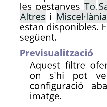
les pestanyes
To
,
S
Altres
i
Miscel·lània
estan disponibles. E
següent.
Previsualització
Aquest filtre ofe
on s'hi pot ve
configuració ab
imatge.