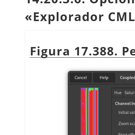
«
Explorador CM
Figura 17.388. P