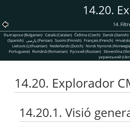
14.20. E
14. Filt
български (Bulgarian)
Català (Catalan)
Čeština (Czech)
Dansk (Danish)
(Spanish)
پارسی (Persian)
Suomi (Finnish)
Français (French)
Hrvatski
Lietuvis (Lithuanian)
Nederlands (Dutch)
Norsk Nynorsk (Norwegi
Portuguese)
Română (Romanian)
Pусский (Russian)
Slovenčina (Slo
український (Ukra
14.20. Explorador 
14.20.1. Visió gener