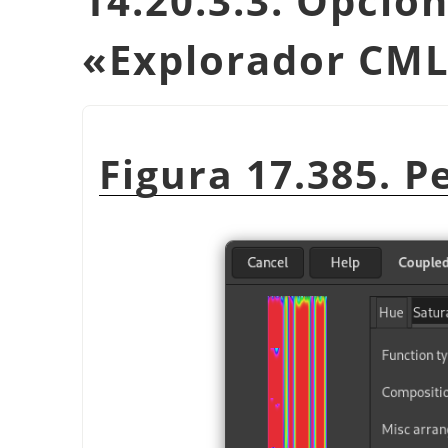
14.20.3.3. Opcion
«
Explorador CM
Figura 17.385. P