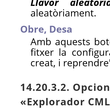
Llavor aleatòri
aleatòriament.
Obre,
Desa
Amb aquests bot
fitxer la config
creat, i reprendre
14.20.3.2. Opcion
«
Explorador CM