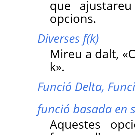
que ajustare
opcions.
Diverses f(k)
Mireu a dalt,
«
O
k
»
.
Funció Delta,
Func
funció basada en 
Aquestes opc