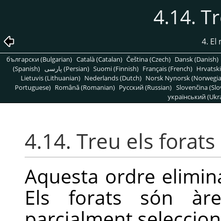
4.14. Tr
4. E
български (Bulgarian)
Català (Catalan)
Čeština (Czech)
Dansk (Danish)
(Spanish)
پارسی (Persian)
Suomi (Finnish)
Français (French)
Hrvatski
Lietuvis (Lithuanian)
Nederlands (Dutch)
Norsk Nynorsk (Norwegi
Portuguese)
Română (Romanian)
Pусский (Russian)
Slovenčina (Slo
український (Ukra
4.14. Treu els forats
Aquesta ordre elimina
Els forats són àr
parcialment seleccion