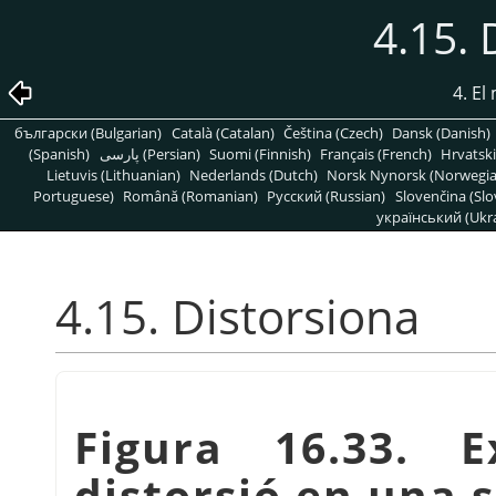
4.15. 
4. E
български (Bulgarian)
Català (Catalan)
Čeština (Czech)
Dansk (Danish)
(Spanish)
پارسی (Persian)
Suomi (Finnish)
Français (French)
Hrvatski
Lietuvis (Lithuanian)
Nederlands (Dutch)
Norsk Nynorsk (Norwegi
Portuguese)
Română (Romanian)
Pусский (Russian)
Slovenčina (Slo
український (Ukra
4.15. Distorsiona
Figura 16.33. 
distorsió en una s