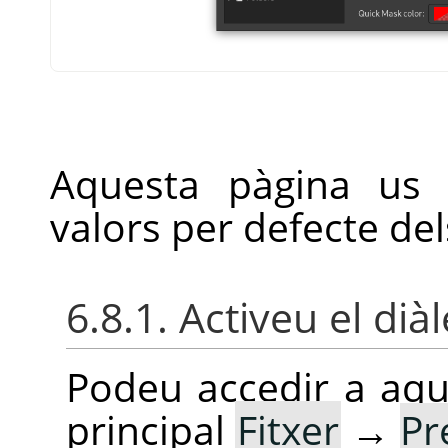
Aquesta pàgina us 
valors per defecte de
6.8.1. Activeu el dià
Podeu accedir a aq
principal
Fitxer
→
Pr