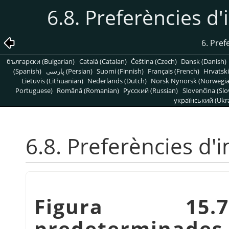
6.8. Preferències 
6. Pref
български (Bulgarian)
Català (Catalan)
Čeština (Czech)
Dansk (Danish)
(Spanish)
پارسی (Persian)
Suomi (Finnish)
Français (French)
Hrvatski
Lietuvis (Lithuanian)
Nederlands (Dutch)
Norsk Nynorsk (Norwegi
Portuguese)
Română (Romanian)
Pусский (Russian)
Slovenčina (Slo
український (Ukra
6.8. Preferències d
Figura 15.7
predeterminades 