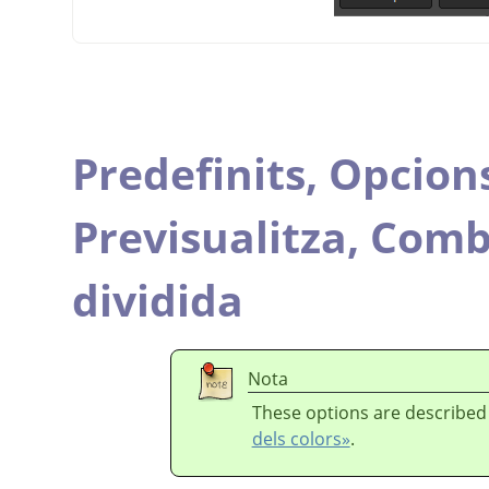
Predefinits,
Opcions
Previsualitza,
Combi
dividida
Nota
These options are described
dels colors»
.