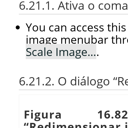
6.21.1. Ativa o com
You can access thi
image menubar th
Scale Image…
.
6.21.2. O diálogo
“
R
Figura 16.
“
Redimensionar