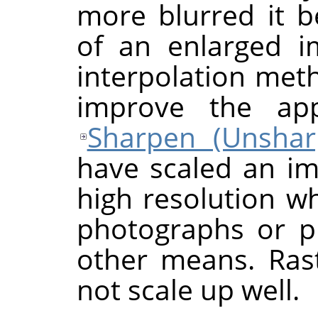
more blurred it 
of an enlarged 
interpolation me
improve the ap
Sharpen (Unsha
have scaled an ima
high resolution wh
photographs or p
other means. Ras
not scale up well.