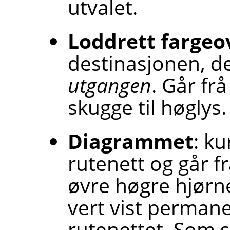
utvalet.
Loddrett fargeo
destinasjonen, de
utgangen
. Går frå 
skugge til høglys.
Diagrammet
: ku
rutenett og går f
øvre høgre hjørn
vert vist permanen
rutenettet. Som 