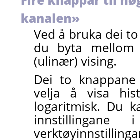
kanalen»
Ved å bruka dei to
du byta mellom l
(ulinær) vising.
Dei to knappane 
velja å visa his
logaritmisk. Du 
innstillingane 
verktøyinnstill