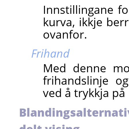
Innstillingane f
kurva, ikkje be
ovanfor.
Frihand
Med denne mod
frihandslinje 
ved å trykkja p
Blandingsalternati
delt vising