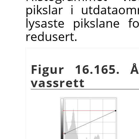
pikslar i utdatao
lysaste pikslane f
redusert.
Figur 16.165. 
vassrett