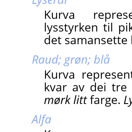
Kurva repres
lysstyrken til pi
det samansette b
Raud; grøn; blå
Kurva represen
kvar av dei tre
mørk
litt
farge.
L
Alfa