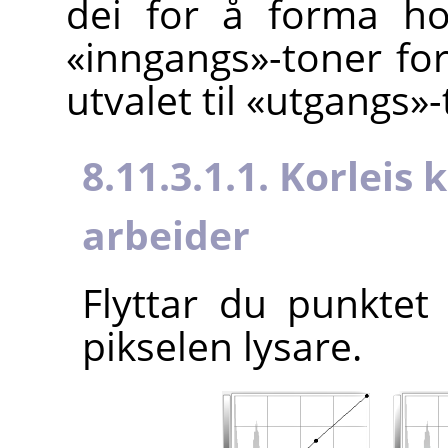
dei for å forma ho
«inngangs»-toner for
utvalet til «utgangs»-
8.11.3.1.1. Korleis
arbeider
Flyttar du punktet
pikselen lysare.