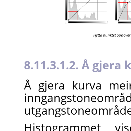
Flytta punktet oppover
8.11.3.1.2. Å gjera
Å gjera kurva meir
inngangstoneområde
utgangstoneområde
Histogrammet vi