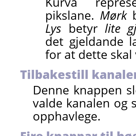
Kurva repres
pikslane.
Mørk
b
Lys
betyr
lite 
det gjeldande l
for at dette skal
Tilbakestill kanale
Denne knappen sle
valde kanalen og s
opphavlege.
Fire knappar til hø