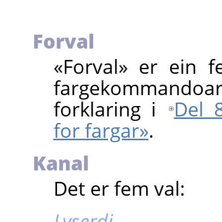
Forval
«
Forval
»
er ein fe
fargekommando
forklaring i
Del 8
for fargar»
.
Kanal
Det er fem val:
Lyserdi