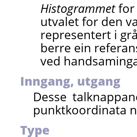
Histogrammet
for 
utvalet for den v
representert i gr
berre ein referan
ved handsaminga
Inngang, utgang
Desse talknappane
punktkoordinata n
Type