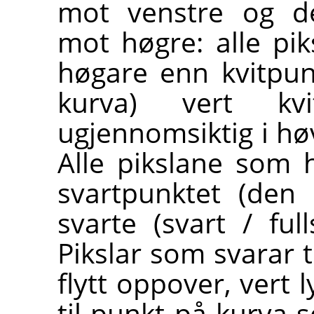
mot venstre og de
mot høgre: alle pi
høgare enn kvitpun
kurva) vert kvi
ugjennomsiktig i høv
Alle pikslane som 
svartpunktet (den 
svarte (svart / ful
Pikslar som svarar 
flytt oppover, vert 
til punkt på kurva s