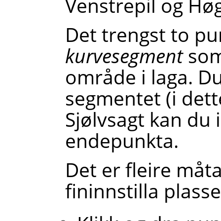
Venstrepil og Høg
Det trengst to pun
kurvesegment
som 
område i laga. Du
segmentet (i dette 
Sjølvsagt kan du i
endepunkta.
Det er fleire måt
fininnstilla plass