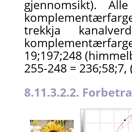
gjennomsikt). All
komplementærfarge
trekkja kanalve
komplementærfa
19;197;248 (himmelb
255-248 = 236;58;7, 
8.11.3.2.2. Forbetr