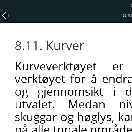
8. 
8.11. Kurver
Kurveverktøyet er
verktøyet for å endra
og gjennomsikt i d
utvalet. Medan ni
skuggar og høglys, k
på alle tonale område