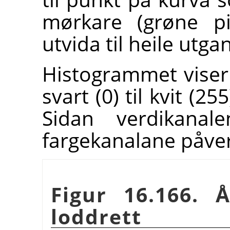
mørkare (grøne pil
utvida til heile utg
Histogrammet viser 
svart (0) til kvit (2
Sidan verdikanal
fargekanalane påver
Figur 16.166. 
loddrett