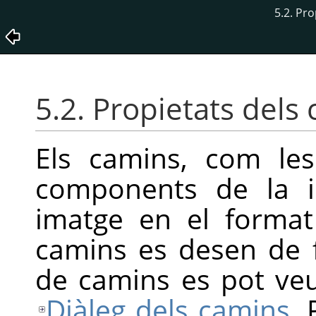
5.2. Pr
5.2. Propietats dels
Els camins, com les
components de la 
imatge en el forma
camins es desen de f
de camins es pot veur
Diàleg dels camins
.