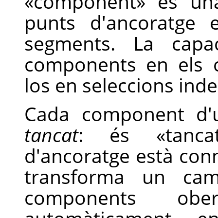
«
component
»
és una
punts d'ancoratge 
segments. La capac
components en els c
los en seleccions ind
Cada component d'
tancat
: és
«
tanca
d'ancoratge està conn
transforma un cam
components obe