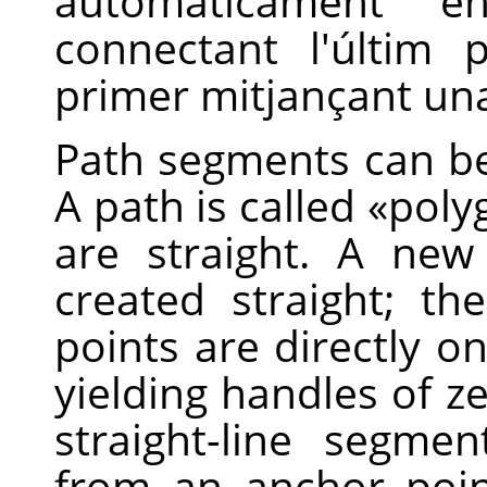
automàticament e
connectant l'últim
primer mitjançant una 
Path segments can be 
A path is called
«
poly
are straight. A ne
created straight; t
points are directly o
yielding handles of z
straight-line segm
from an anchor poi