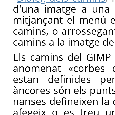
d'una imatge a una 
mitjançant el menú e
camins, o arrossegant
camins a la imatge de
Els camins del
GIMP
anomenat
«
corbes 
estan definides p
àncores són els punts
nanses defineixen la 
afegeix o es treu u