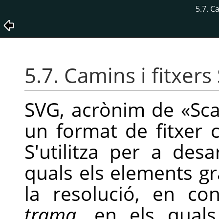
5.7. C
5.7. Camins i fitxers
SVG, acrònim de
«
Sca
un format de fitxer
S'utilitza per a des
quals els elements g
la resolució, en c
trama
, en els quals