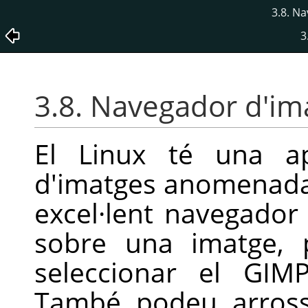
3.8. N
3
3.8. Navegador d'im
El Linux té una ap
d'imatges anomenad
excel·lent navegador 
sobre una imatge, 
seleccionar el
GIM
També podeu arross