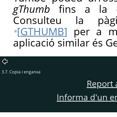
gThumb
fins a la 
Consulteu la p
[
GTHUMB
]
per a mé
aplicació similar és 
3.7. Copia i enganxa
Report 
Informa d'un e