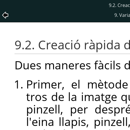
9.2. Creac
9. Vari
9.2. Creació ràpida d
Dues maneres fàcils d
Primer, el mètod
tros de la imatge q
pinzell, per desp
l'eina llapis, pinze