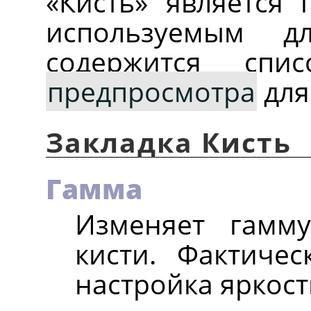
«
Кисть
»
является г
используемым д
содержится сп
предпросмотра
для
Закладка Кисть
Гамма
Изменяет гамму
кисти. Фактичес
настройка яркост