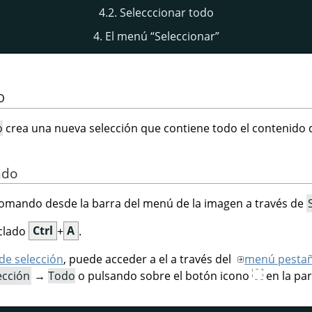
4.2. Selecccionar todo
4. El menú
“
Seleccionar
”
o
o
crea una nueva selección que contiene todo el contenido d
ndo
omando desde la barra del menú de la imagen a través de
eclado
Ctrl
+
A
.
 de selección
, puede acceder a el a través del
menú pesta
ección
→
Todo
o pulsando sobre el botón icono
en la par