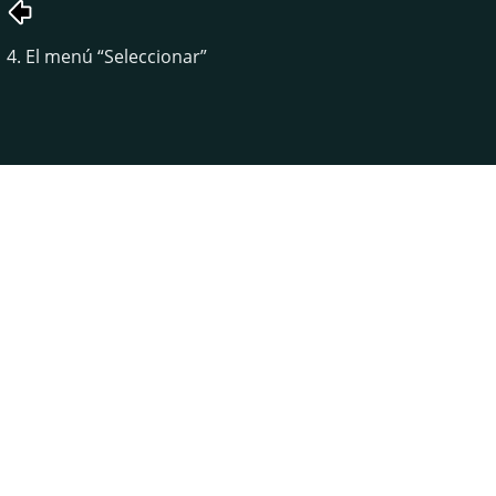
4. El menú
“
Seleccionar
”