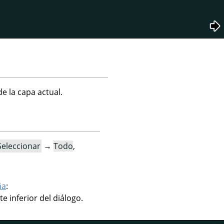
e la capa actual.
Seleccionar
→
Todo
,
ña
:
te inferior del diálogo.