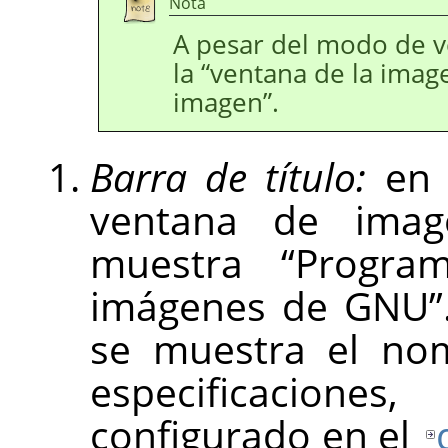
Nota
A pesar del modo de 
la
“
ventana de la imag
imagen
”
.
Barra de título:
en l
ventana de ima
muestra
“
Progra
imágenes de GNU
”
se muestra el no
especificacion
configurado en el