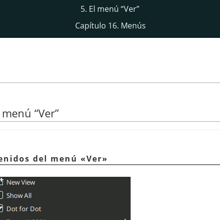
5. El menú
“
Ver
”
Capítulo 16. Menús
al menú
“
Ver
”
tenidos del menú «Ver»