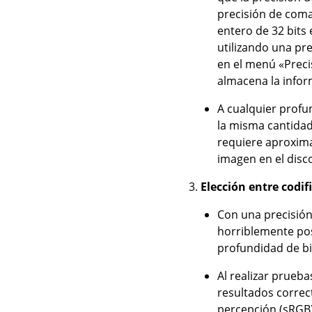
precisión de coma
entero de 32 bits
utilizando una pre
en el menú «Preci
almacena la infor
A cualquier profu
la misma cantidad
requiere aproxim
imagen en el disc
Elección entre codif
Con una precisión 
horriblemente post
profundidad de bi
Al realizar prueba
resultados correc
percepción (sRGB)