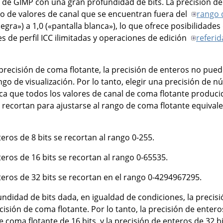
ts de GIMP con una gran profundidad de bits. La precisión de
so de valores de canal que se encuentran fuera del
rango d
negra») a 1,0 («pantalla blanca»), lo que ofrece posibilidades
 de perfil ICC ilimitadas y operaciones de edición
referid
a precisión de coma flotante, la precisión de enteros no pue
ngo de visualización. Por lo tanto, elegir una precisión de
fica que todos los valores de canal de coma flotante produci
recortan para ajustarse al rango de coma flotante equivalen
eros de 8 bits se recortan al rango 0-255.
teros de 16 bits se recortan al rango 0-65535.
teros de 32 bits se recortan en el rango 0-4294967295.
undidad de bits dada, en igualdad de condiciones, la precis
cisión de coma flotante. Por lo tanto, la precisión de entero
e coma flotante de 16 bits, y la precisión de enteros de 32 b