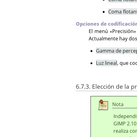
Coma flotant
Opciones de codificació
El menú «Precisión»
Actualmente hay dos
Gamma de percep
Luz lineal
, que co
6.7.3. Elección de la p
Nota
Independi
GIMP 2.10 
realiza co