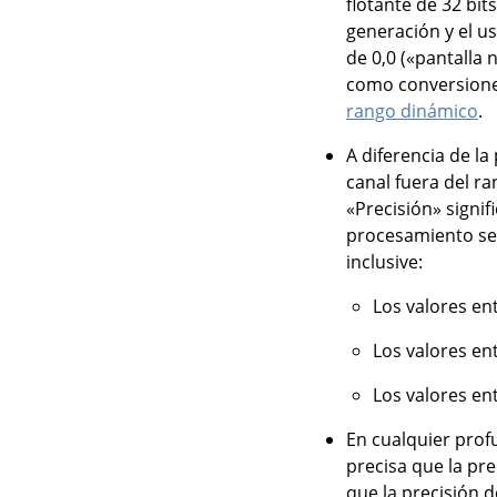
flotante de 32 bi
generación y el u
de 0,0 («pantalla 
como conversiones
rango dinámico
.
A diferencia de l
canal fuera del ra
«Precisión» signi
procesamiento se 
inclusive:
Los valores ent
Los valores en
Los valores en
En cualquier prof
precisa que la pre
que la precisión d