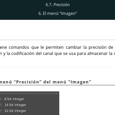
6.7.
Precisión
6. El menú
“
Imagen
”
ene comandos que le permiten cambiar la precisión de 
ón y la codificación del canal que se usa para almacenar l
ubmenú
“
Precisión
”
del menú
“
Imagen
”