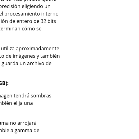
precisión eligiendo un
 el procesamiento interno
sión de entero de 32 bits
eterminan cómo se
e utiliza aproximadamente
nto de imágenes y también
 guarda un archivo de
GB):
u imagen tendrá sombras
mbién elija una
gama no arrojará
cambie a gamma de