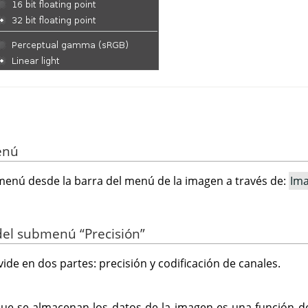
enú
enú desde la barra del menú de la imagen a través de:
Im
 del submenú
“
Precisión
”
vide en dos partes: precisión y codificación de canales.
que se almacenan los datos de la imagen es una función de