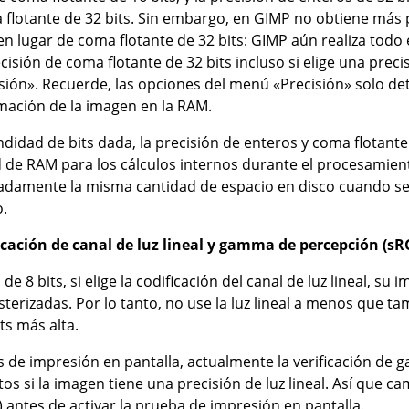
 flotante de 32 bits. Sin embargo, en GIMP no obtiene más 
 en lugar de coma flotante de 32 bits: GIMP aún realiza todo
cisión de coma flotante de 32 bits incluso si elige una preci
sión». Recuerde, las opciones del menú «Precisión» solo d
mación de la imagen en la RAM.
ndidad de bits dada, la precisión de enteros y coma flotant
 de RAM para los cálculos internos durante el procesamie
adamente la misma cantidad de espacio en disco cuando se
o.
icación de canal de luz lineal y gamma de percepción (sR
de 8 bits, si elige la codificación del canal de luz lineal, s
erizadas. Por lo tanto, no use la luz lineal a menos que ta
ts más alta.
s de impresión en pantalla, actualmente la verificación de 
tos si la imagen tiene una precisión de luz lineal. Así que 
 antes de activar la prueba de impresión en pantalla.