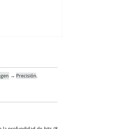
agen
→
Precisión
.
 la profundidad de bits (8