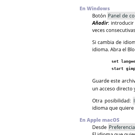
En Windows
Botón
Panel de co
Añadir
: introduci
veces consecutivas
Si cambia de idio
idioma. Abra el Bl
set lang=
start gim
Guarde este arch
un acceso directo y
Otra posibilidad:
idioma que quiere d
En Apple macOS
Desde
Preferencia
El idioma que quier