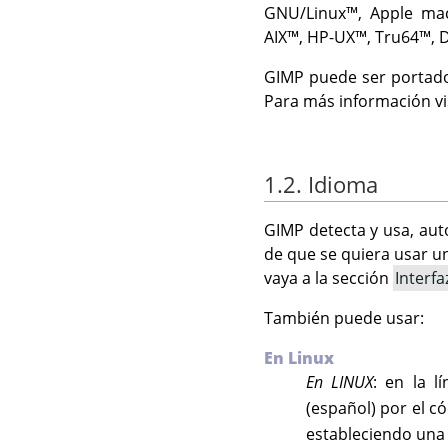
GNU
/Linux
™,
Apple ma
AIX
™,
HP-UX
™,
Tru64
™,
D
GIMP
puede ser portado 
Para más información vis
1.2. Idioma
GIMP
detecta y usa, aut
de que se quiera usar u
vaya a la sección
Interfa
También puede usar:
En Linux
En LINUX
: en la l
(español) por el co
estableciendo una 