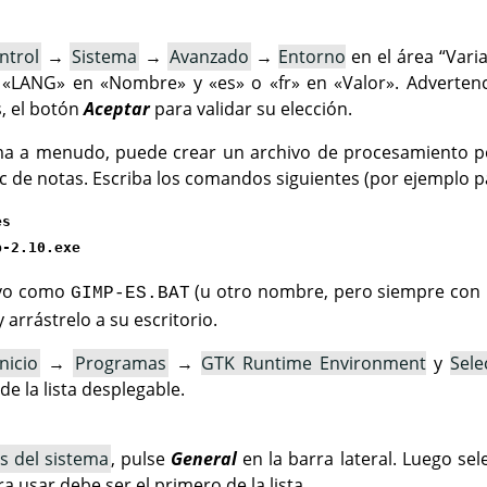
ntrol
→
Sistema
→
Avanzado
→
Entorno
en el área
“
Vari
r «LANG» en «Nombre» y «es» o «fr» en «Valor». Advertenci
, el botón
Aceptar
para validar su elección.
ma a menudo, puede crear un archivo de procesamiento po
oc de notas. Escriba los comandos siguientes (por ejemplo pa
es
p-2.10.exe
ivo como
(u otro nombre, pero siempre con l
GIMP-ES.BAT
 arrástrelo a su escritorio.
Inicio
→
Programas
→
GTK Runtime Environment
y
Sele
e la lista desplegable.
s del sistema
, pulse
General
en la barra lateral. Luego se
a usar debe ser el primero de la lista.