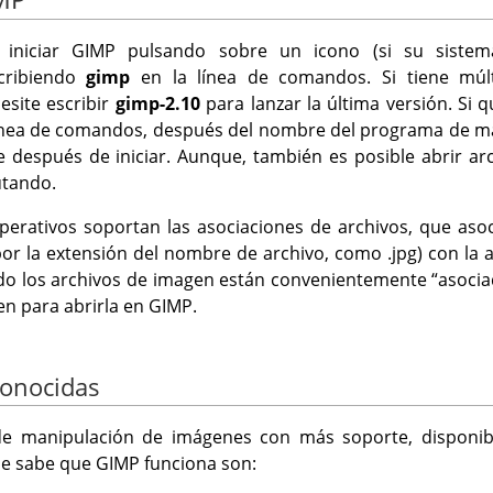
 iniciar
GIMP
pulsando sobre un icono (si su sistema
scribiendo
gimp
en la línea de comandos. Si tiene múl
esite escribir
gimp-2.10
para lanzar la última versión. Si 
 línea de comandos, después del nombre del programa de 
después de iniciar. Aunque, también es posible abrir arc
utando.
perativos soportan las asociaciones de archivos, que aso
r la extensión del nombre de archivo, como .jpg) con la 
do los archivos de imagen están convenientemente
“
asoci
n para abrirla en
GIMP
.
conocidas
 manipulación de imágenes con más soporte, disponible
se sabe que
GIMP
funciona son: