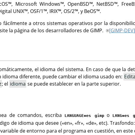
cOS
™,
Microsoft Windows
™,
OpenBSD
™,
NetBSD
™,
Free
igital UNIX
™,
OSF/1
™,
IRIX
™,
OS/2
™, y
BeOS
™.
fácilmente a otros sistemas operativos por la disponibilid
ite la página de los desarrolladores de
GIMP
.
[
GIMP-DEV
]
omáticamente, el idioma del sistema. En caso de que la dete
n idioma diferente, puede cambiar el idioma usado en:
Edit
z
; el
idioma
se puede establecer en la parte superior.
ínea de comandos, escriba
o
LANGUAGE=es gimp
LANG=es 
́digo de idioma que desee («en», «fr», «de», etc). Trasfondo
variable de entorno para el programa en cuestión, en este