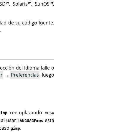
BSD
™,
Solaris
™,
SunOS
™,
ad de su código fuente.
.
cción del idioma falle o
ar
→
Preferencias
, luego
reemplazando «es»
gimp
: al usar
está
LANGUAGE=es
 caso
.
gimp