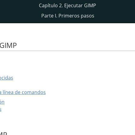
Capítulo 2. Ejecutar GIMP
Parte I. Primeros pasos
r GIMP
ocidas
la línea de comandos
ón
s
IMP