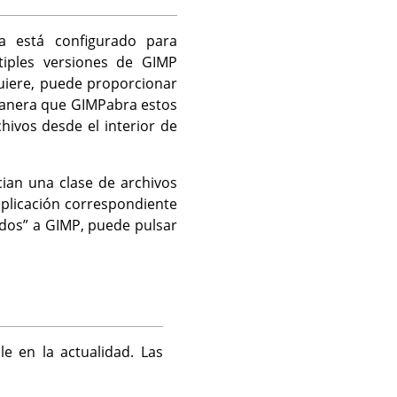
 está configurado para
tiples versiones de
GIMP
quiere, puede proporcionar
manera que
GIMP
abra estos
hivos desde el interior de
cian una clase de archivos
aplicación correspondiente
ados
”
a
GIMP
, puede pulsar
 en la actualidad. Las