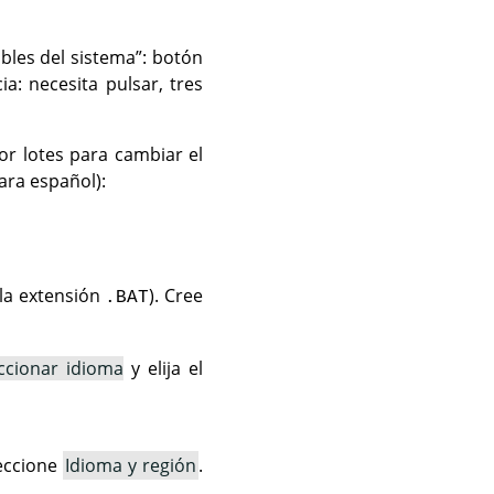
ables del sistema
”
: botón
a: necesita pulsar, tres
r lotes para cambiar el
ra español):
a extensión
). Cree
.BAT
ccionar idioma
y elija el
leccione
Idioma y región
.