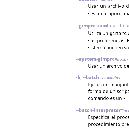
Usar un archivo d
sesión proporcion
--gimprc=
nombre de 
Utiliza un
gimprc
sus preferencias. 
sistema pueden var
--system-gimprc=
nombr
Usar un archivo de
-b, --batch=
comandos
Ejecuta el conjun
forma de un script
comando es un
,
-
--batch-interpreter=
pr
Especifica el pro
procedimiento pred