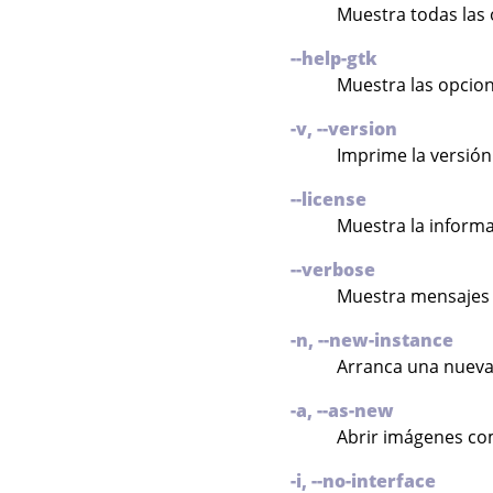
Muestra todas las
--help-gtk
Muestra las opcio
-v, --version
Imprime la versió
--license
Muestra la informac
--verbose
Muestra mensajes d
-n, --new-instance
Arranca una nueva
-a, --as-new
Abrir imágenes c
-i, --no-interface