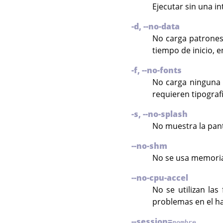
Ejecutar sin una in
-d, --no-data
No carga patrones,
tiempo de inicio, e
-f, --no-fonts
No carga ninguna ti
requieren tipograf
-s, --no-splash
No muestra la panta
--no-shm
No se usa memori
--no-cpu-accel
No se utilizan las
problemas en el ha
--session=
nombre