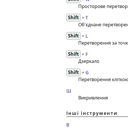
Просторове перетвор
Shift
+ T
Об'єднане перетворе
Shift
+ L
Перетворення за точ
Shift
+ F
Дзеркало
Shift
+ G
Перетворення клітко
Ш
Викривлення
Інші інструменти
B