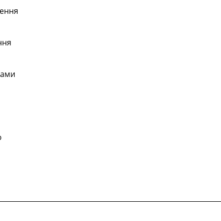
ення
ння
ками
ю