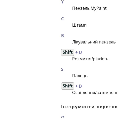
Y
Пензель MyPaint
C
Штамп
В
Лікувальний пензель
Shift
+ U
Розмиття/різкість
S
Палець
Shift
+ D
Освітлення/затемнен
Інструменти перетв
Q