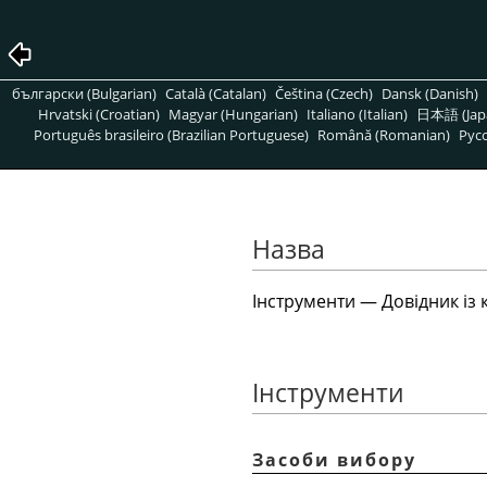
български (Bulgarian)
Català (Catalan)
Čeština (Czech)
Dansk (Danish)
Hrvatski (Croatian)
Magyar (Hungarian)
Italiano (Italian)
日本語 (Jap
Português brasileiro (Brazilian Portuguese)
Română (Romanian)
Pусс
Назва
Інструменти — Довідник із
Інструменти
Засоби вибору