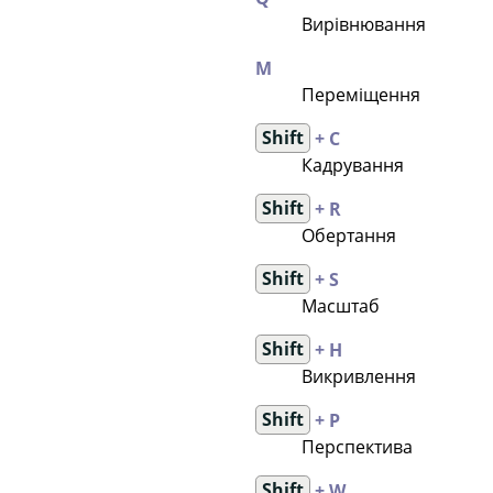
Вирівнювання
M
Переміщення
Shift
+ C
Кадрування
Shift
+ R
Обертання
Shift
+ S
Масштаб
Shift
+ H
Викривлення
Shift
+ P
Перспектива
Shift
+ W