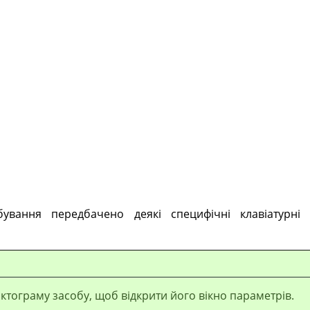
ування передбачено деякі специфічні клавіатурні
іктограму засобу, щоб відкрити його вікно параметрів.