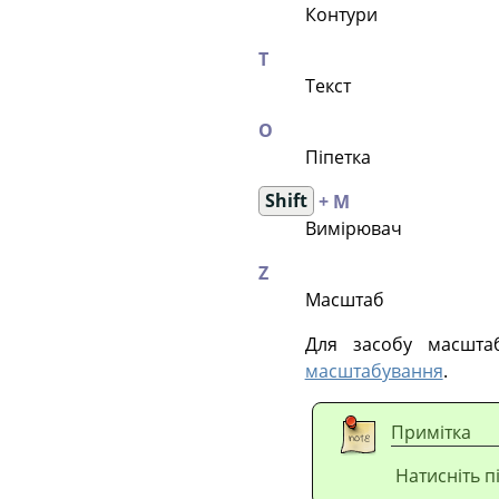
Контури
T
Текст
O
Піпетка
Shift
+ M
Вимірювач
Z
Масштаб
Для засобу масштаб
масштабування
.
Примітка
Натисніть п