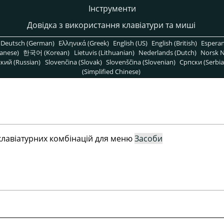
Інструменти
Довідка з використання клавіатури та миші
Deutsch (German)
Ελληνικά (Greek)
English (US)
English (British)
Espera
anese)
한국어 (Korean)
Lietuvis (Lithuanian)
Nederlands (Dutch)
Norsk N
кий (Russian)
Slovenčina (Slovak)
Slovenščina (Slovenian)
Српски (Serbia
(Simplified Chinese)
 клавіатурних комбінацій для меню
Засоби