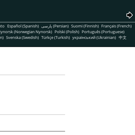
nto
Español (Spanish)
پارسی (Persian)
Suomi (Finnish)
Français (French)
ynorsk (Norwegian Nynorsk)
Polski (Polish)
Português (Portuguese)
n)
Svenska (Swedish)
Türkçe (Turkish)
український (Ukrainian)
中文