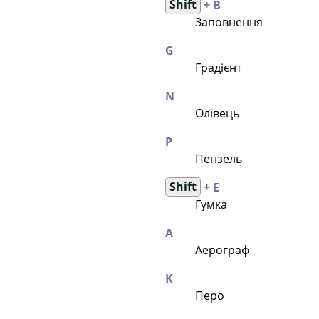
Shift
+ B
Заповнення
G
Градієнт
N
Олівець
P
Пензель
Shift
+ E
Гумка
A
Аерограф
K
Перо