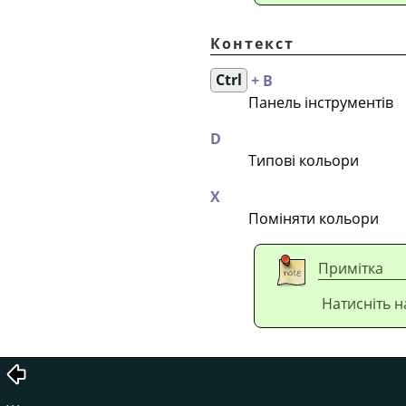
Контекст
Ctrl
+ B
Панель інструментів
D
Типові кольори
X
Поміняти кольори
Примітка
Натисніть н