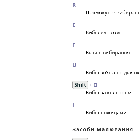
R
Прямокутне вибиран
E
Вибір еліпсом
F
Вільне вибирання
U
Вибір зв'язаної ділянк
Shift
+ O
Вибір за кольором
I
Вибір ножицями
Засоби малювання