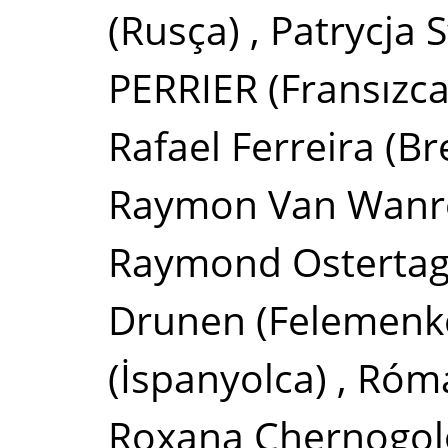
(Rusça)
,
Patrycja 
PERRIER
(Fransızca
Rafael Ferreira
(Br
Raymon Van Wanr
Raymond Osterta
Drunen
(Felemenk
(İspanyolca)
,
Róma
Roxana Chernogol