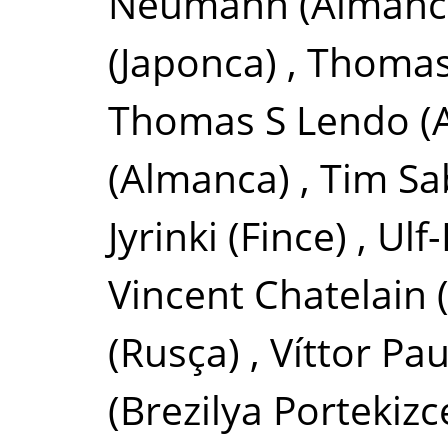
Neumann
(Almanc
(Japonca)
,
Thomas
Thomas S Lendo
(
(Almanca)
,
Tim Sa
Jyrinki
(Fince)
,
Ulf-
Vincent Chatelain
(Rusça)
,
Víttor Pau
(Brezilya Portekizc