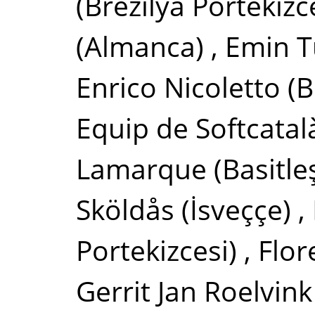
(Brezilya Portekizc
(Almanca)
,
Emin T
Enrico Nicoletto
(B
Equip de Softcatal
Lamarque
(Basitle
Sköldås
(İsveççe)
,
Portekizcesi)
,
Flor
Gerrit Jan Roelvink