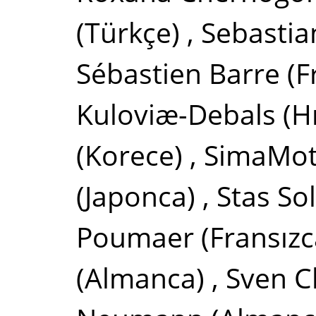
(Türkçe)
,
Sebasti
Sébastien Barre
(F
Kuloviæ-Debals
(H
(Korece)
,
SimaMo
(Japonca)
,
Stas So
Poumaer
(Fransızc
(Almanca)
,
Sven C