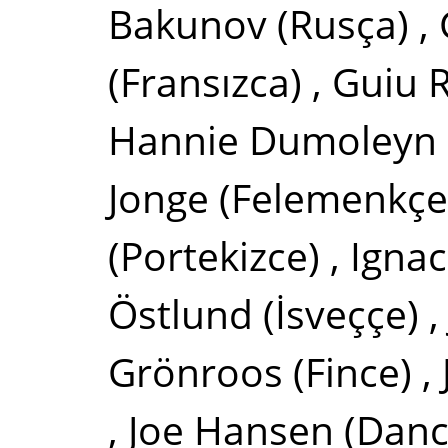
Bakunov
(Rusça)
,
(Fransızca)
,
Guiu R
Hannie Dumoleyn
Jonge
(Felemenkçe
(Portekizce)
,
Ignac
Östlund
(İsveççe)
Grönroos
(Fince)
,
,
Joe Hansen
(Danc