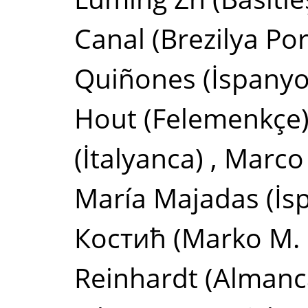
Canal
(Brezilya Por
Quiñones
(İspanyo
Hout
(Felemenkçe
(İtalyanca)
,
Marco
María Majadas
(İs
Костић (Marko M. 
Reinhardt
(Almanc