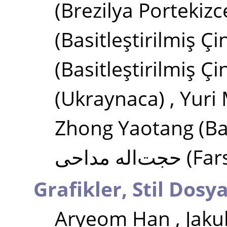
(Brezilya Portekizc
(Basitleştirilmiş Çi
(Basitleştirilmiş Çi
(Ukraynaca)
,
Yuri
Zhong Yaotang
(Ba
حجت‌اله مداحی
(Far
Grafikler, Stil Dosya
Aryeom Han
,
Jaku