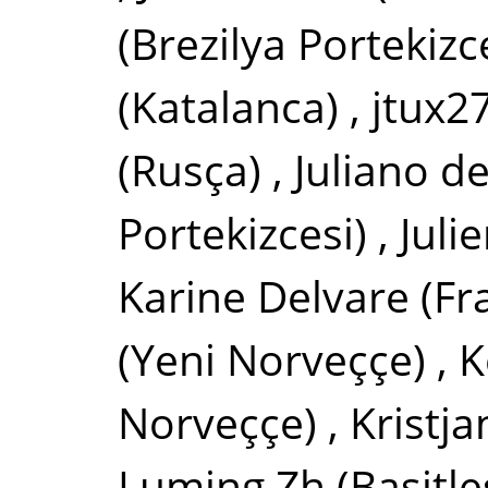
(Brezilya Portekizc
(Katalanca)
,
jtux2
(Rusça)
,
Juliano d
Portekizcesi)
,
Juli
Karine Delvare
(Fr
(Yeni Norveççe)
,
K
Norveççe)
,
Kristj
Luming Zh
(Basitle