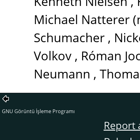
Kenneth Nielsen
,
Michael Natterer (
Schumacher
,
Nick
Volkov
,
Róman Joo
Neumann
,
Thomas
GNU Görüntü İşleme Programı
Report 