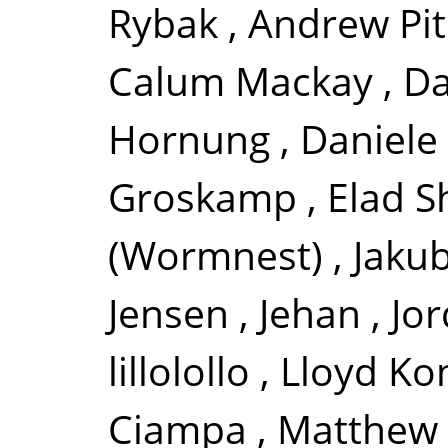
Rybak
,
Andrew Pi
Calum Mackay
,
Da
Hornung
,
Daniele 
Groskamp
,
Elad S
(Wormnest)
,
Jakub
Jensen
,
Jehan
,
Jor
lillolollo
,
Lloyd Ko
Ciampa
,
Matthew 