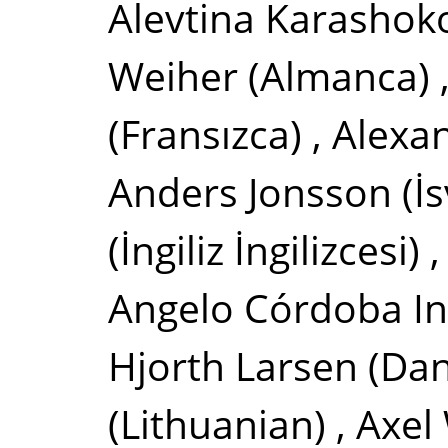
Alevtina Karashok
Weiher
(Almanca)
(Fransızca)
,
Alexa
Anders Jonsson
(İ
(İngiliz İngilizcesi)
Angelo Córdoba I
Hjorth Larsen
(Dan
(Lithuanian)
,
Axel