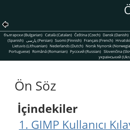
Ö
български (Bulgarian)
Català (Catalan)
Čeština (Czech)
Dansk (Danish)
(Spanish)
پارسی (Persian)
Suomi (Finnish)
Français (French)
Hrvatski
Lietuvis (Lithuanian)
Nederlands (Dutch)
Norsk Nynorsk (Norwegi
Portuguese)
Română (Romanian)
Pусский (Russian)
Slovenčina (Slo
український (Ukra
Ön Söz
İçindekiler
1.
GIMP
Kullanıcı Kıl