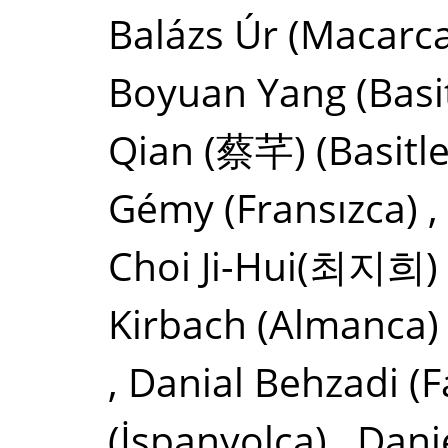
Balázs Úr
(Macarca
Boyuan Yang
(Basi
Qian (蔡芊)
(Basitl
Gémy
(Fransızca)
,
Choi Ji-Hui(최지희)
Kirbach
(Almanca)
,
Danial Behzadi
(F
(İspanyolca)
,
Dani