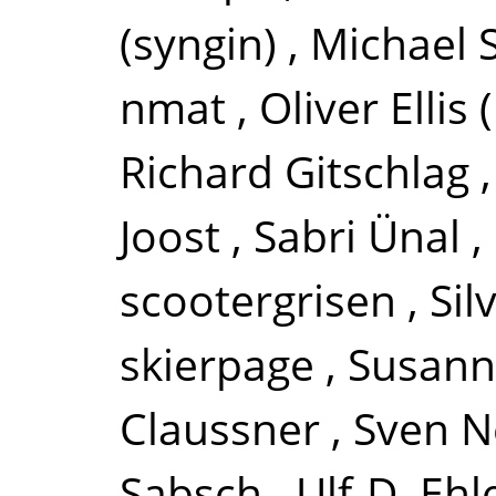
(syngin)
,
Michael
nmat
,
Oliver Ellis
Richard Gitschlag
Joost
,
Sabri Ünal
,
scootergrisen
,
Si
skierpage
,
Susann
Claussner
,
Sven 
Sabsch
,
Ulf-D. Ehl