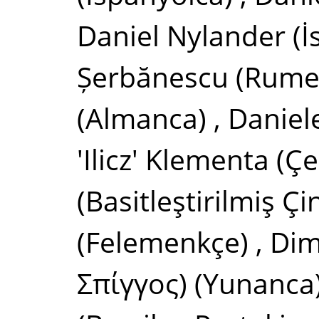
Daniel Nylander
(İ
Șerbănescu
(Rume
(Almanca)
,
Daniele
'Ilicz' Klementa
(Çe
(Basitleştirilmiş Çi
(Felemenkçe)
,
Dim
Σπίγγος)
(Yunanca