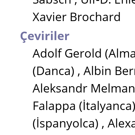
Xavier Brochard
Çeviriler
Adolf Gerold
(Alm
(Danca)
,
Albin Be
Aleksandr Melma
Falappa
(İtalyanca
(İspanyolca)
,
Alex