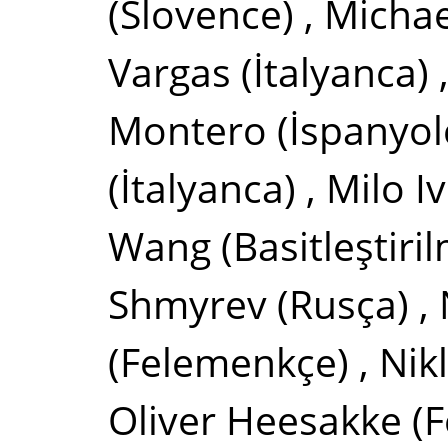
(Slovence)
,
Michae
Vargas
(İtalyanca)
Montero
(İspanyol
(İtalyanca)
,
Milo Iv
Wang
(Basitleştiri
Shmyrev
(Rusça)
,
(Felemenkçe)
,
Nik
Oliver Heesakke
(