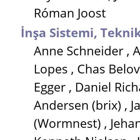
Róman Joost
İnşa Sistemi, Tekni
Anne Schneider
,
A
Lopes
,
Chas Belov
Egger
,
Daniel Rich
Andersen (brix)
,
J
(Wormnest)
,
Jeha