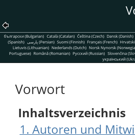
V
български (Bulgarian)
Català (Catalan)
Čeština (Czech)
Dansk (Danish)
(Spanish)
پارسی (Persian)
Suomi (Finnish)
Français (French)
Hrvatski
Lietuvis (Lithuanian)
Nederlands (Dutch)
Norsk Nynorsk (Norwegi
Portuguese)
Română (Romanian)
Pусский (Russian)
Slovenčina (Slo
український (Ukra
Vorwort
Inhaltsverzeichnis
1. Autoren und Mitw