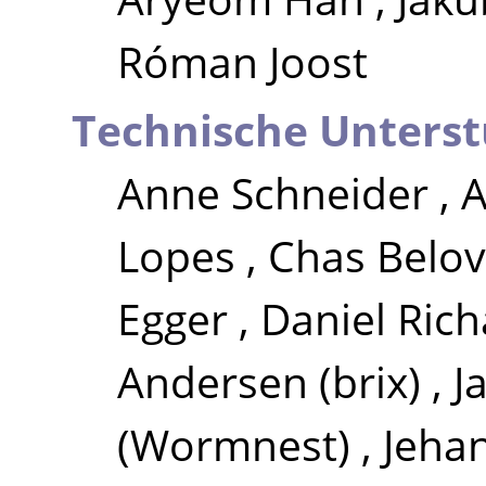
Róman Joost
Technische Unters
Anne Schneider
,
A
Lopes
,
Chas Belov
Egger
,
Daniel Rich
Andersen (brix)
,
J
(Wormnest)
,
Jeha