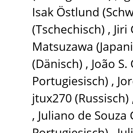
Isak Östlund
(Schw
(Tschechisch)
,
Jir
Matsuzawa
(Japan
(Dänisch)
,
João S.
Portugiesisch)
,
Jo
jtux270
(Russisch)
,
Juliano de Souza
Portugiesisch)
,
Jul