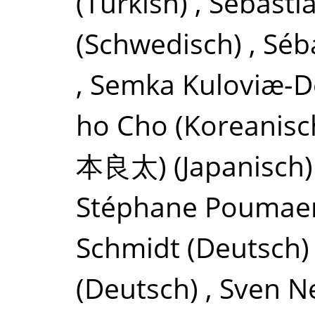
(Turkish)
,
Sebasti
(Schwedisch)
,
Séb
,
Semka Kuloviæ-D
ho Cho
(Koreanisc
本良太)
(Japanisch)
Stéphane Poumae
Schmidt
(Deutsch)
(Deutsch)
,
Sven 