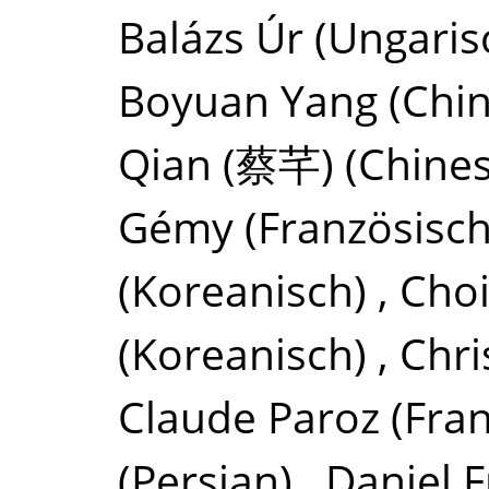
Balázs Úr
(Ungaris
Boyuan Yang
(Chin
Qian (蔡芊)
(Chines
Gémy
(Französisch
(Koreanisch)
,
Cho
(Koreanisch)
,
Chri
Claude Paroz
(Fra
(Persian)
,
Daniel F