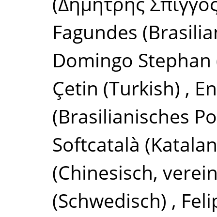
(Δημήτρης Σπίγγος
Fagundes
(Brasili
Domingo Stephan
Çetin
(Turkish)
,
En
(Brasilianisches Po
Softcatalà
(Katalan
(Chinesisch, verein
(Schwedisch)
,
Feli