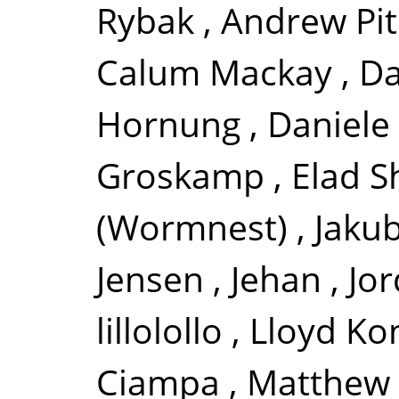
Rybak
,
Andrew Pi
Calum Mackay
,
Da
Hornung
,
Daniele 
Groskamp
,
Elad S
(Wormnest)
,
Jakub
Jensen
,
Jehan
,
Jor
lillolollo
,
Lloyd Ko
Ciampa
,
Matthew 