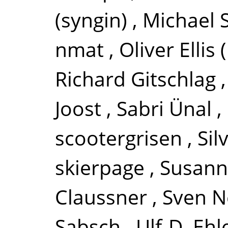
(syngin)
,
Michael
nmat
,
Oliver Ellis
Richard Gitschlag
Joost
,
Sabri Ünal
,
scootergrisen
,
Si
skierpage
,
Susann
Claussner
,
Sven 
Sabsch
,
Ulf-D. Ehl