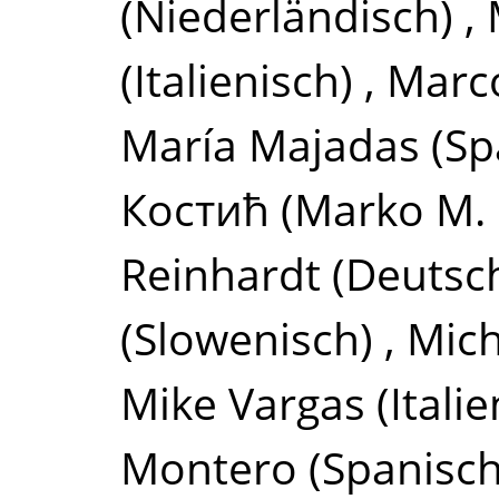
(Niederländisch)
,
(Italienisch)
,
Marc
María Majadas
(Sp
Костић (Marko M. 
Reinhardt
(Deutsc
(Slowenisch)
,
Mich
Mike Vargas
(Itali
Montero
(Spanisch