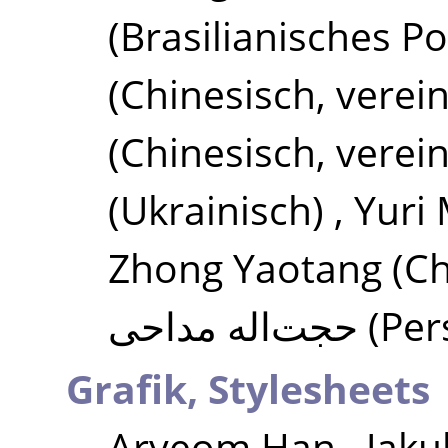
(Brasilianisches Po
(Chinesisch, verein
(Chinesisch, verein
(Ukrainisch)
,
Yuri
Zhong Yaotang
(Ch
حجت‌اله مداحی
(Per
Grafik, Stylesheets
Aryeom Han
,
Jaku