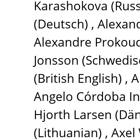
Karashokova
(Russ
(Deutsch)
,
Alexan
Alexandre Prokou
Jonsson
(Schwedis
(British English)
,
A
Angelo Córdoba I
Hjorth Larsen
(Dän
(Lithuanian)
,
Axel