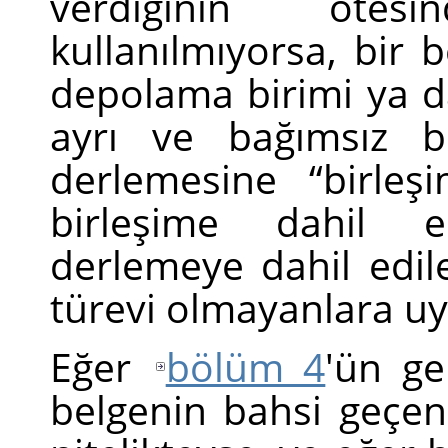
verdiğinin ötes
kullanılmıyorsa, bir 
depolama birimi ya d
ayrı ve bağımsız b
derlemesine
“
birleş
birleşime dahil ed
derlemeye dahil edil
türevi olmayanlara u
Eğer
bölüm 4
'ün ge
belgenin bahsi geçen