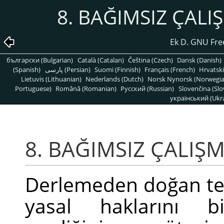
8. BAĞIMSIZ ÇAL
Ek D. GNU Fre
български (Bulgarian)
Català (Catalan)
Čeština (Czech)
Dansk (Danish)
(Spanish)
پارسی (Persian)
Suomi (Finnish)
Français (French)
Hrvatski
Lietuvis (Lithuanian)
Nederlands (Dutch)
Norsk Nynorsk (Norwegi
Portuguese)
Română (Romanian)
Pусский (Russian)
Slovenčina (Slo
український (Ukra
8. BAĞIMSIZ ÇALIŞ
Derlemeden doğan tel
yasal haklarını bi