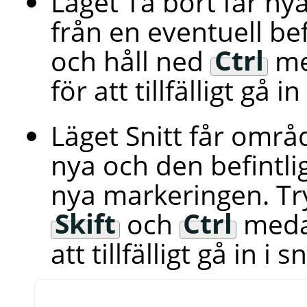
Läget Ta bort får ny
från en eventuell bef
och håll ned
Ctrl
me
för att tillfälligt gå 
Läget Snitt får områ
nya och den befintli
nya markeringen. Tr
Skift
och
Ctrl
medan
att tillfälligt gå in i s