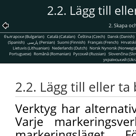
2.2. Lägg till el
2. Skapa oc
български (Bulgarian)
Català (Catalan)
Čeština (Czech)
Dansk (Danish)
(Spanish)
پارسی (Persian)
Suomi (Finnish)
Français (French)
Hrvatski
Lietuvis (Lithuanian)
Nederlands (Dutch)
Norsk Nynorsk (Norwegi
Portuguese)
Română (Romanian)
Pусский (Russian)
Slovenčina (Slo
український (Ukra
2.2. Lägg till eller 
Verktyg har alternat
Varje markeringsver
markeringsläget. F