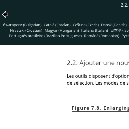
2.2.
български (Bulgarian)
Català (Catalan)
Čeština (Czech)
Dansk (Danish)
Hrvatski (Croatian)
Magyar (Hungarian)
Italiano (Italian)
日本語 (Jap
Português brasileiro (Brazilian Portuguese)
Română (Romanian)
Pусс
2.2. Ajouter une nouv
Les outils disposent d’opti
de sélection. Les modes de sé
Figure 7.8. Enlargin