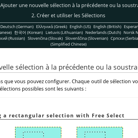
 Ajouter une nouvelle sélection à la précédente ou la soustr
2. Créer et utiliser les Sélections
Deutsch (German)
Ελληνικά (Greek)
English (US)
English (British)
Espera
anese)
한국어 (Korean)
Lietuvis (Lithuanian)
Nederlands (Dutch)
Norsk N
кий (Russian)
Slovenčina (Slovak)
Slovenščina (Slovenian)
Српски (Serbia
(Simplified Chinese)
elle sélection à la précédente ou la soustra
ons que vous pouvez configurer. Chaque outil de sélection v
lections possibles sont les suivants :
g a rectangular selection with Free Select