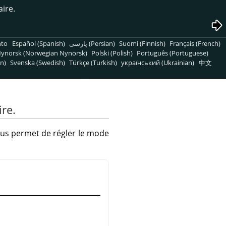
aire.
nto
Español (Spanish)
پارسی (Persian)
Suomi (Finnish)
Français (French)
ynorsk (Norwegian Nynorsk)
Polski (Polish)
Português (Portuguese)
n)
Svenska (Swedish)
Türkçe (Turkish)
український (Ukrainian)
中文
ire.
ous permet de régler le mode