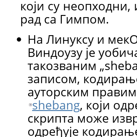
који су неопходни,
рад са Гимпом.
На Линуксу и мекО
Виндоузу је уобич
такозваним „sheba
записом, кодирањ
ауторским правима
shebang
, који одр
скрипта може изв
одређује кодирање