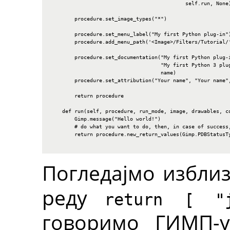
                                            self.run, None)
        procedure.set_image_types("*")

        procedure.set_menu_label("My first Python plug-in")
        procedure.add_menu_path('<Image>/Filters/Tutorial/'
        procedure.set_documentation("My first Python plug-i
                                    "My first Python 3 plug
                                    name)

        procedure.set_attribution("Your name", "Your name",
        return procedure

    def run(self, procedure, run_mode, image, drawables, co
        Gimp.message("Hello world!")

        # do what you want to do, then, in case of success,
        return procedure.new_return_values(Gimp.PDBStatusTy
Погледајмо избли
реду
return [ "j
говоримо ГИМП-у