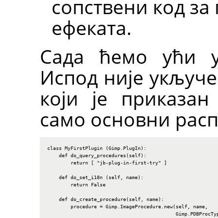
сопствени код з
ефеката.
Сада ћемо ући 
Испод није укључе
који је приказан
само основни расп
class MyFirstPlugin (Gimp.PlugIn):

    def do_query_procedures(self):

        return [ "jb-plug-in-first-try" ]

    def do_set_i18n (self, name):

        return False

    def do_create_procedure(self, name):

        procedure = Gimp.ImageProcedure.new(self, name,

                                            Gimp.PDBProcTyp