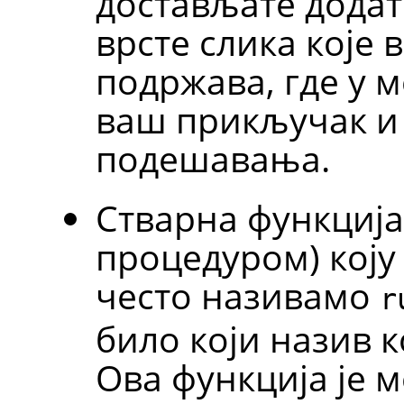
достављате додат
врсте слика које
подржава, где у м
ваш прикључак и
подешавања.
Стварна функција
процедуром) коју
често називамо
r
било који назив к
Ова функција је м