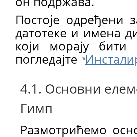
он подржава.
Постоје одређени з
датотеке и имена д
који морају бити
погледајте
Инстали
4.1. Основни еле
Гимп
Размотрићемо осн