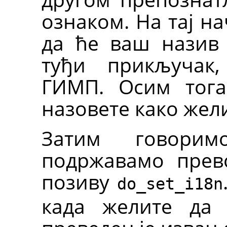
ознаком. На тај н
да ће ваш назив 
туђи прикључак
ГИМП. Осим тога
назовете како жел
Затим говори
подржавамо прев
позиву
do_set_i18n
када желите да