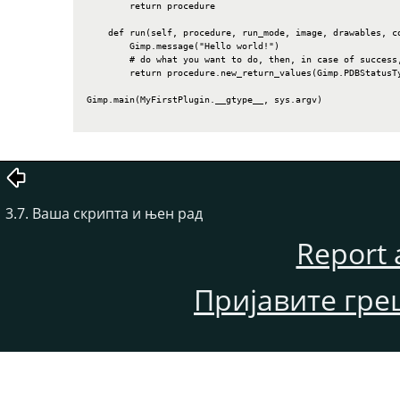
        return procedure

    def run(self, procedure, run_mode, image, drawables, co
        Gimp.message("Hello world!")

        # do what you want to do, then, in case of success,
        return procedure.new_return_values(Gimp.PDBStatusTy
Gimp.main(MyFirstPlugin.__gtype__, sys.argv)

3.7. Ваша скрипта и њен рад
Report 
Пријавите гре