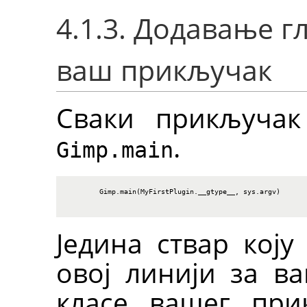
4.1.3. Додавање г
ваш прикључак
Сваки прикључак
.
Gimp.main
        Gimp.main(MyFirstPlugin.__gtype__, sys.argv)

Једина ствар коју
овој линији за в
класе вашег при