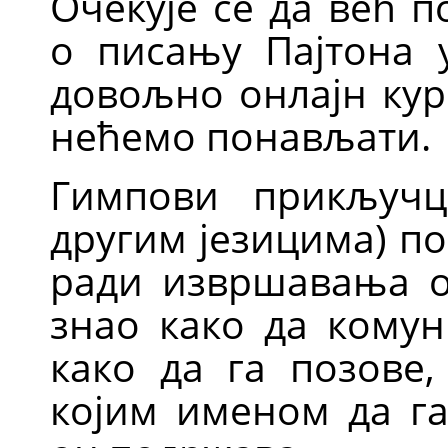
Очекује се да већ 
о писању Пајтона у
довољно онлајн кур
нећемо понављати.
Гимпови прикључц
другим језицима) по
ради извршавања о
знао како да кому
како да га позове
којим именом да га