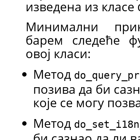
изведена из класе
Минимални при
барем следеће ф
овој класи:
Метод
do_query_pr
позива да би саз
које се могу позв
Метод
do_set_i18n
би сазнао да ли 