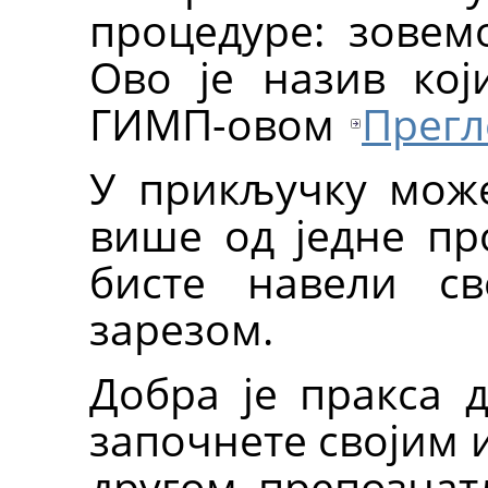
процедуре: зовемо ј
Ово је назив кој
ГИМП-овом
Прегл
У прикључку мож
више од једне про
бисте навели св
зарезом.
Добра је пракса д
започнете својим 
другом препознат