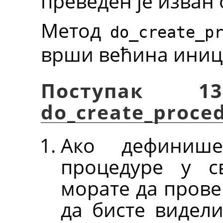
преведен је изван 
Метод
do_create_p
врши већина иници
Поступак 13
do_create_proce
Ако дефиниш
процедуре у с
морате да прове
да бисте видел