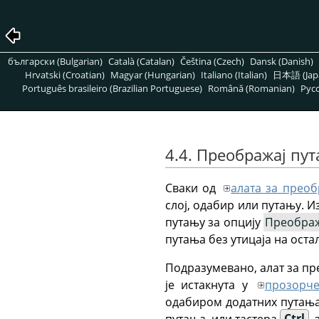
български (Bulgarian)
Català (Catalan)
Čeština (Czech)
Dansk (Danish)
Hrvatski (Croatian)
Magyar (Hungarian)
Italiano (Italian)
日本語 (Jap
Português brasileiro (Brazilian Portuguese)
Română (Romanian)
Pусс
4.4. Преображај пу
Сваки од
алата за преоб
слој, одабир или путању. И
путању за опцију
Преобра
путања без утицаја на оста
Подразумевано, алат за пре
је истакнута у
прозорче
одабиром додатних путања
путања, или тастера
Ctrl
,