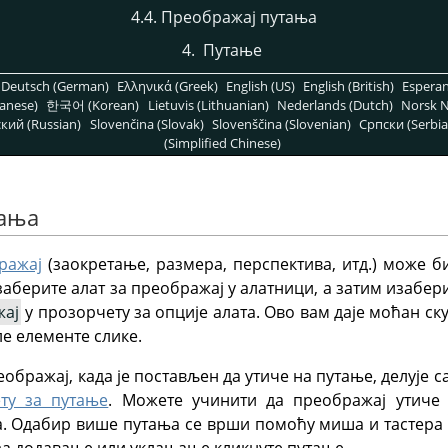
4.4. Преображај путања
4.
Путање
Deutsch (German)
Ελληνικά (Greek)
English (US)
English (British)
Espera
anese)
한국어 (Korean)
Lietuvis (Lithuanian)
Nederlands (Dutch)
Norsk N
кий (Russian)
Slovenčina (Slovak)
Slovenščina (Slovenian)
Српски (Serbia
(Simplified Chinese)
тања
ражај
(заокретање, размера, перспектива, итд.) може б
заберите алат за преображај у алатници, а затим изабер
жај
у прозорчету за опције алата. Ово вам даје моћан ск
ле елементе слике.
ображај, када је постављен да утиче на путање, делује 
ту за путање
. Можете учинити да преображај утиче
. Одабир више путања се врши помоћу миша и тастера
 за додавање или уклањање кликнуте путање.