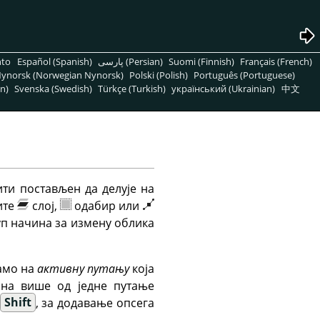
nto
Español (Spanish)
پارسی (Persian)
Suomi (Finnish)
Français (French)
ynorsk (Norwegian Nynorsk)
Polski (Polish)
Português (Portuguese)
n)
Svenska (Swedish)
Türkçe (Turkish)
український (Ukrainian)
中文
ити постављен да делује на
ите
слој,
одабир или
уп начина за измену облика
само на
активну путању
која
 на више од једне путање
Shift
, за додавање опсега