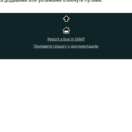
Report a bug in GIMP
Пријавите грешку у документацији