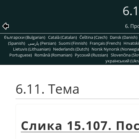
6.
6. Пр
български (Bulgarian)
Català (Catalan)
Čeština (Czech)
Dansk (Danish)
(Spanish)
پارسی (Persian)
Suomi (Finnish)
Français (French)
Hrvatski
Lietuvis (Lithuanian)
Nederlands (Dutch)
Norsk Nynorsk (Norwegi
Portuguese)
Română (Romanian)
Pусский (Russian)
Slovenčina (Slo
український (Ukra
6.11. Тема
Слика 15.107. По