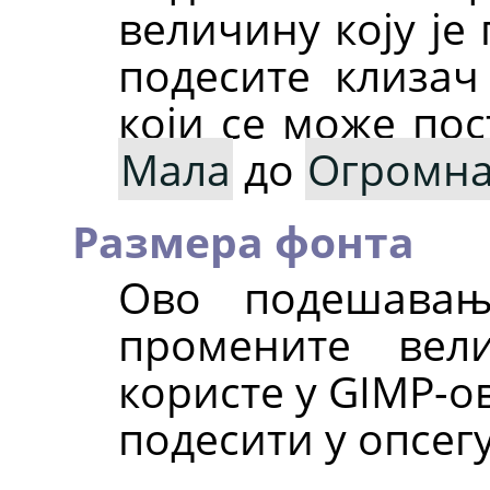
величину коју је
подесите клизач
који се може пос
Мала
до
Огромн
Размера фонта
Ово подешавањ
промените вел
користе у
GIMP
-о
подесити у опсег