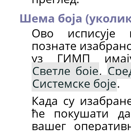
Шема боја (уколик
Ово исписује 
познате изабрано
уз ГИМП имају
Светле боје
,
Сре
Системске боје
.
Када су изабра
ће покушати да
вашег оператив