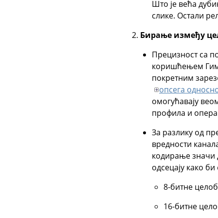
Што је већа дуби
слике. Остали рел
Бирање између це
Прецизност са п
коришћењем Гимп
покретним зарез
опсега односно
омогућавају вео
профила и опер
За разлику од п
вредности канала
кодирање значи 
одсецају како би
8-битне целоб
16-битне цело