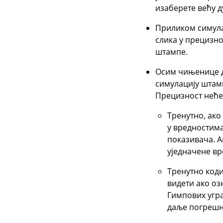
изаберете већу д
Приликом симулац
слика у прецизно
штампе.
Осим чињенице д
симулацију штамп
Прецизност неће 
Тренутно, ако
у вредностима
показивача. А
уједначене вр
Тренутно коди
видети ако о
Гимпових угра
даље погрешн