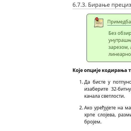
6.7.3. Бирање преци
Примедба
Без обзир
унутрашњ
зарезом,
линеарно
Које опције кодирања т
Да бисте у потпун
изаберите 32-битн
канала светлости.
Ако уређујете на м
хрпе слојева, раз
бројем.