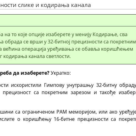
зности слике и кодирања канала
а на то које опције изаберете у менију Кодирање, сва
а обрада се врши у 32-битној прецизности са покретним
 а већина операција уређивања се обавља коришћењем
г кодирања канала светлости.
реба да изаберете?
Укратко:
ости искористили Гимпову унутрашњу 32-битну обрад
у прецизност са покретним зарезом и такође изабе
ашини са ограниченом РАМ меморијом, или ако уређује
мислите о коришћењу 16-битне прецизности са покре