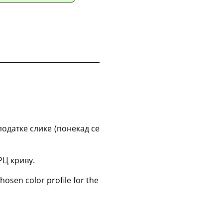
податке слике (понекад се
РЦ криву.
osen color profile for the