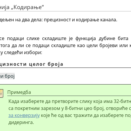
нија
„
Кодирање
“
ељен на два дела: прецизност и кодирање канала.
се подаци слике складиште је функција дубине бита 
 тога да ли се подаци складиште као цели бројеви или
су следећи избори:
цизности целог броја
ли број
Примедба
Када изаберете да претворите слику која има 32-бит
са покретним зарезом у 8-битни цео број, отвориће 
за конверзију
које ће од вас тражити да изаберете 
дидеринга.