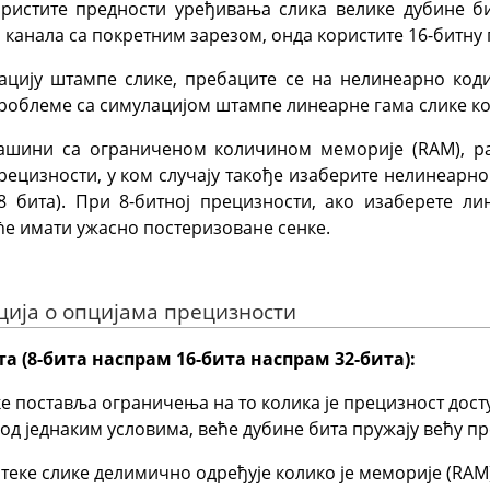
ристите предности уређивања слика велике дубине би
канала са покретним зарезом, онда користите 16-битну 
ацију штампе слике, пребаците се на нелинеарно код
роблеме са симулацијом штампе линеарне гама слике ко
шини са ограниченом количином меморије (RAM), р
рецизности, у ком случају такође изаберите нелинеарно
8 бита). При 8-битној прецизности, ако изаберете л
ће имати ужасно постеризоване сенке.
ција о опцијама прецизности
а (8-бита наспрам 16-бита наспрам 32-бита):
ке поставља ограничења на то колика је прецизност дос
Под једнаким условима, веће дубине бита пружају већу п
теке слике делимично одређује колико је меморије (RAM