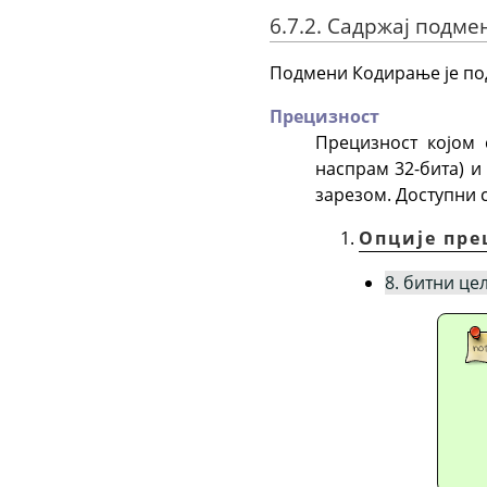
6.7.2. Садржај подме
Подмени Кодирање је под
Прецизност
Прецизност којом 
наспрам 32-бита) и
зарезом. Доступни 
Опције пре
8. битни це