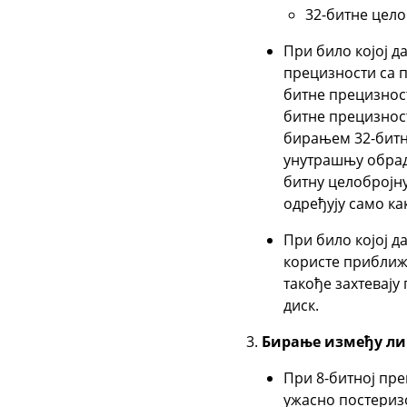
32-битне цело
При било којој д
прецизности са п
битне прецизност
битне прецизност
бирањем 32-битн
унутрашњу обраду
битну целобројну
одређују само ка
При било којој д
користе приближ
такође захтевају
диск.
Бирање између ли
При 8-битној пре
ужасно постеризо