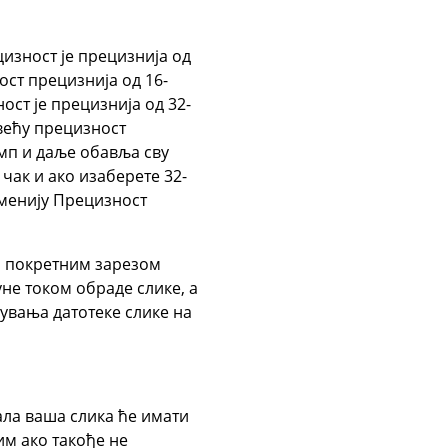
цизност је прецизнија од
ост прецизнија од 16-
ст је прецизнија од 32-
већу прецизност
мп и даље обавља сву
чак и ако изаберете 32-
 менију Прецизност
са покретним зарезом
не током обраде слике, а
увања датотеке слике на
ала ваша слика ће имати
им ако такође не