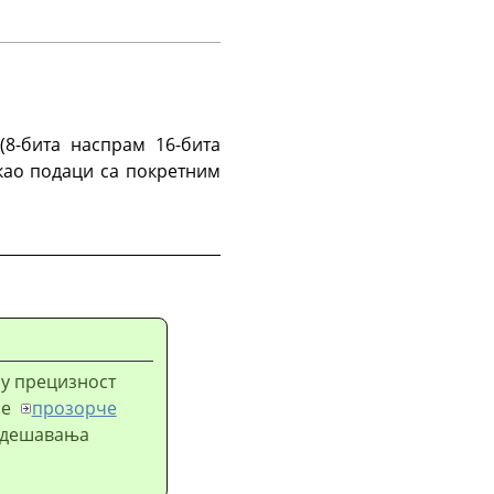
(8-бита наспрам 16-бита
 као подаци са покретним
ну прецизност
се
прозорче
подешавања