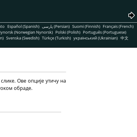
nto
Español (Spanish)
پارسی (Persian)
Suomi (Finnish)
Français (French)
ynorsk (Norwegian Nynorsk)
Polski (Polish)
Português (Portuguese)
n)
Svenska (Swedish)
Türkçe (Turkish)
український (Ukrainian)
中文
слике. Ове опције утичу на
током обраде.