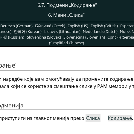
6.7. Подмени
„
Кодирање
“
6. Мени
„
Слика
“
Deutsch (German)
Ελληνικά (Greek)
English (US)
English (British)
Espera
anese)
한국어 (Korean)
Lietuvis (Lithuanian)
Nederlands (Dutch)
Norsk N
кий (Russian)
Slovenčina (Slovak)
Slovenščina (Slovenian)
Српски (Serbia
(Simplified Chinese)
рање
“
 наредбе које вам омогућавају да промените кодирање 
ала који се користе за смештање слике у РАМ меморију 
одменија
риступити из главног менија преко
Слика
→
Кодирање
.