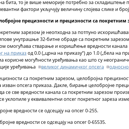
на бита, то је више меморије потребно за складиштење 
евантни фактори укључују величину слојева слике и број с
лобројне прецизности и прецизности са покретним 
окретним зарезом је неопходна за потпуно искоришћава
ове унутрашње 32-битне обраде са покретним зарезом
ом омогућава стварање и коришћење вредности канала к
г на приказ
од 0.0 („црна на приказу“) до 1.0 („бела на пр
ма корисне могућности уређивања као што су неогранич
ације уређивања
великог динамичког опсега
односно
рецизности са покретним зарезом, целобројна прецизнос
 изван опсега приказа. Дакле, бирање целобројне преци
да се све вредности канала са покретним зарезом произ
 се уклопиле у еквивалентни опсег покретног зареза измеђ
ројне вредности се одсецају на опсег 0-255.
бројне вредности се одсецају на опсег 0-65535.