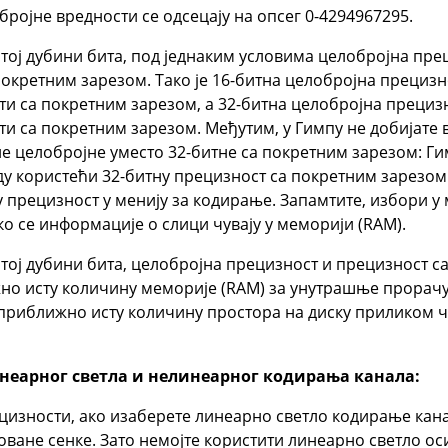
бројне вредности се одсецају на опсег 0-4294967295.
атој дубини бита, под једнаким условима целобројна пре
окретним зарезом. Тако је 16-битна целобројна прецизн
и са покретним зарезом, а 32-битна целобројна прецизно
и са покретним зарезом. Међутим, у Гимпу не добијате 
е целобројне уместо 32-битне са покретним зарезом: Ги
 користећи 32-битну прецизност са покретним зарезом 
 прецизност у менију за кодирање. Запамтите, избори у
ко се информације о слици чувају у меморији (RAM).
атој дубини бита, целобројна прецизност и прецизност 
но исту количину меморије (RAM) за унутрашње прорачу
 приближно исту количину простора на диску приликом ч
неарног светла и нелинеарног кодирања канала:
цизности, ако изаберете линеарно светло кодирање кан
ване сенке. Зато немојте користити линеарно светло ос