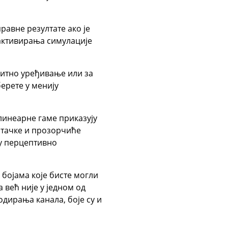
авне резултате ако је
 активирања симулације
битно уређивање или за
ерете у менију
 линеарне гаме приказују
е тачке и прозорчиће
ју перцептивно
бојама које бисте могли
 већ није у једном од
дирања канала, боје су и