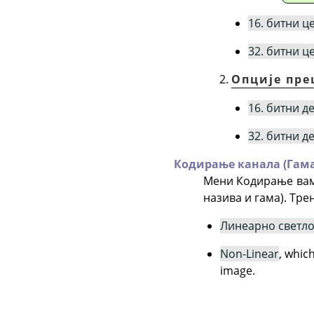
16. битни ц
32. битни ц
Опције пре
16. битни д
32. битни д
Кодирање канала (Гама
Мени Кодирање вам
назива и гама). Тре
Линеарно светл
Non-Linear
, whic
image.