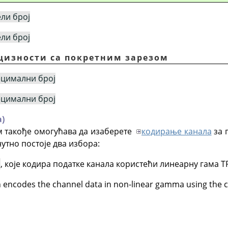
ели број
ели број
цизности са покретним зарезом
ецимални број
ецимални број
)
 такође омогућава да изаберете
кодирање канала
за 
нутно постоје два избора:
о
, које кодира податке канала користећи линеарну гама Т
h encodes the channel data in non-linear gamma using the ch