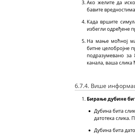
Ако желите да иско
бавите вредностима 
Када вршите симул
избегли одређене п
На мање моћној ма
битне целобројне п
подразумевано за 
канала, ваша слика 
6.7.4. Више информа
Бирање дубине бит
Дубина бита сли
датотека слика. 
Дубина бита дато