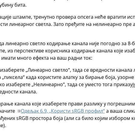
убину бита.
ије штампе, тренутно провера опсега неће вратити испр
сти линеарног светла. Зато пређите на нелинеарно пре
а линеарно светло кодирање канала није погодно за 8-
е, из перспективе корисника кодирање канала које изаб
имати много ефекта на ваш радни ток:
 изаберете „Линеарно светло“, тада се вредности канала
 „пиксела“ када користите алатку за бирање боја, узорн
ко изаберете „Нелинеарно“, тада се уместо тога приказу
едности канала.
рање канала које изаберете прави разлику у погрешним 
значите
Одељак 6.9, „Користи sRGB профил“
а ваша слика
ђених sRGB простора боја (али са било којим избором ко
е).