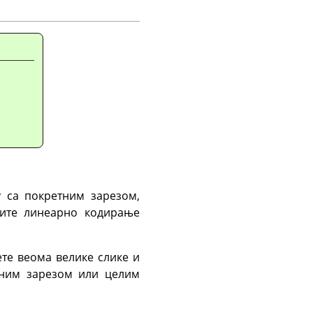
у са покретним зарезом,
рите линеарно кодирање
те веома велике слике и
тним зарезом или целим