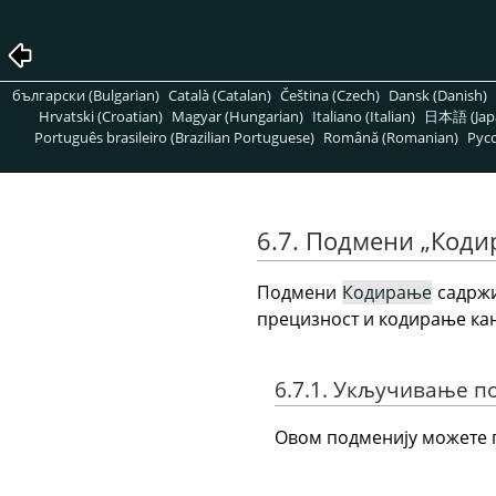
български (Bulgarian)
Català (Catalan)
Čeština (Czech)
Dansk (Danish)
Hrvatski (Croatian)
Magyar (Hungarian)
Italiano (Italian)
日本語 (Jap
Português brasileiro (Brazilian Portuguese)
Română (Romanian)
Pусс
6.7. Подмени
„
Коди
Подмени
Кодирање
садржи
прецизност и кодирање кан
6.7.1. Укључивање п
Овом подменију можете п