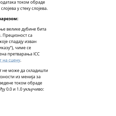
података током обраде
лојева у стеку слојева.
зарезом:
ње велике дубине бита
. Прецизност са
оје спадају изван
иказу“), чиме се
ена претварања ICC
г на сцену
.
т не може да складишти
зности из менија за
ведене током обраде
у 0.0 и 1.0 укључиво: