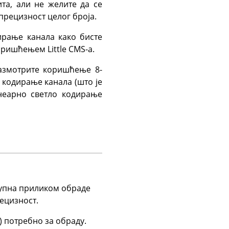
та, али не желите да се
прецизност целог броја.
ирање канала како бисте
ришћењем Little CMS-а.
азмотрите коришћење 8-
 кодирање канала (што је
инеарно светло кодирање
тупна приликом обраде
рецизност.
) потребно за обраду.