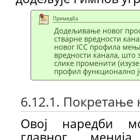
Примедба
Додељивање новог про
стварне вредности кан
новог ICC профила мењ
вредности канала, што з
слике променити (изузе
профил функционално ј
6.12.1. Покретање
Овој наредби м
главног мени