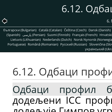
6.12. Одб
6.
български (Bulgarian)
Català (Catalan)
Čeština (Czech)
Dansk (Danish)
(Spanish)
پارسی (Persian)
Suomi (Finnish)
Français (French)
Hrvatski
Lietuvis (Lithuanian)
Nederlands (Dutch)
Norsk Nynorsk (Norwegi
Portuguese)
Română (Romanian)
Pусский (Russian)
Slovenčina (Slo
український (Ukra
6.12. Одбаци профи
Одбаци профил б
додељени ICC профи
додељује Гимпов уг