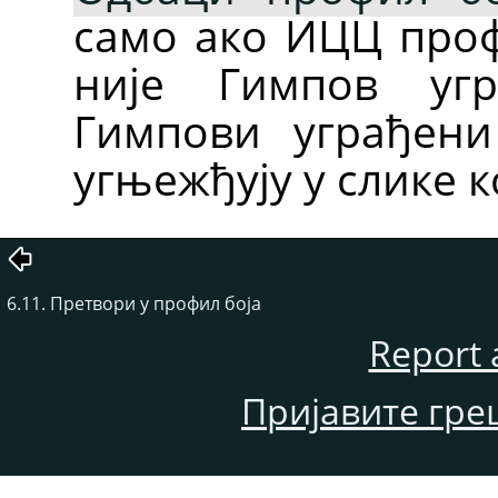
само ако ИЦЦ проф
није Гимпов уг
Гимпови уграђен
угњежђују у слике к
6.11. Претвори у профил боја
Report 
Пријавите гре