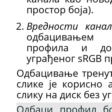
простор боја).
Вредности канал
одбацивањем 
профила и до
уграђеног sRGB п
Одбацивање трену
слике је корисно 
слику на диск без 
Одбаци профил бо