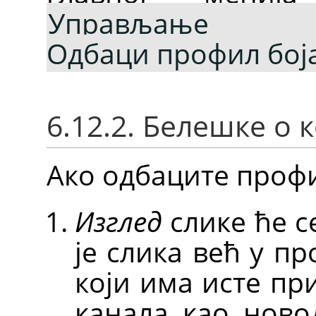
Управљање 
Одбаци профил бој
6.12.2. Белешке о
Ако одбаците профи
Изглед
слике ће с
је слика већ у п
који има исте пр
канала као нов