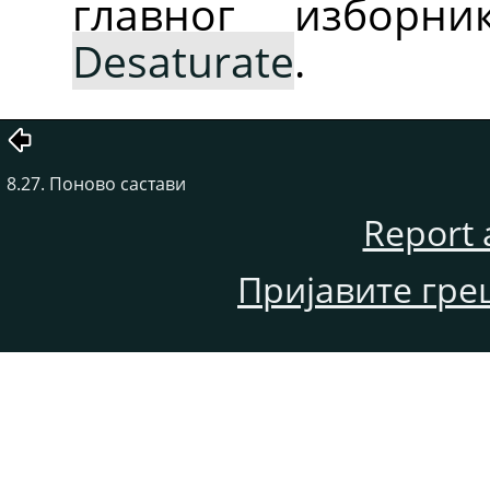
главног избор
Desaturate
.
8.27. Поново састави
Report 
Пријавите гре