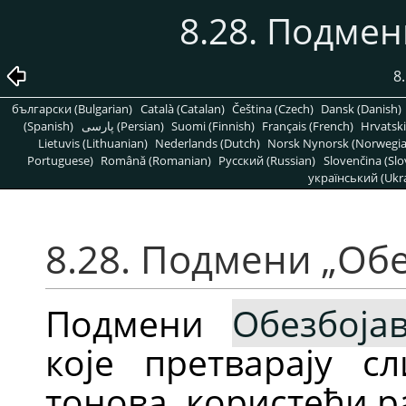
8.28. Подме
8
български (Bulgarian)
Català (Catalan)
Čeština (Czech)
Dansk (Danish)
(Spanish)
پارسی (Persian)
Suomi (Finnish)
Français (French)
Hrvatski
Lietuvis (Lithuanian)
Nederlands (Dutch)
Norsk Nynorsk (Norwegi
Portuguese)
Română (Romanian)
Pусский (Russian)
Slovenčina (Slo
український (Ukra
8.28. Подмени
„
Обе
Подмени
Обезбоја
које претварају с
тонова, користећи р