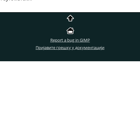
Report a bug in GIMP
Пријавите грешку у документацији