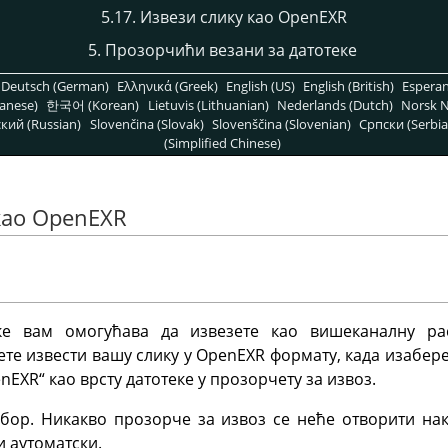
5.17. Извези слику као OpenEXR
5. Прозорчићи везани за датотеке
Deutsch (German)
Ελληνικά (Greek)
English (US)
English (British)
Espera
anese)
한국어 (Korean)
Lietuvis (Lithuanian)
Nederlands (Dutch)
Norsk N
кий (Russian)
Slovenčina (Slovak)
Slovenščina (Slovenian)
Српски (Serbia
(Simplified Chinese)
 као OpenEXR
е вам омогућава да извезете као вишеканалну ра
ете извести вашу слику у OpenEXR формату, када изаб
nEXR
“
као врсту датотеке у прозорчету за извоз.
ор. Никакво прозорче за извоз се неће отворити на
и аутоматски.