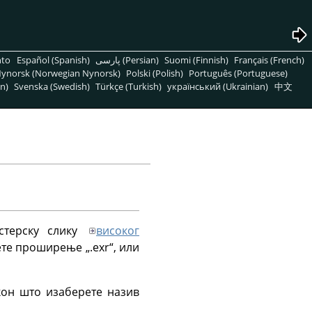
nto
Español (Spanish)
پارسی (Persian)
Suomi (Finnish)
Français (French)
ynorsk (Norwegian Nynorsk)
Polski (Polish)
Português (Portuguese)
n)
Svenska (Swedish)
Türkçe (Turkish)
український (Ukrainian)
中文
стерску слику
високог
ерете проширење
„
.exr
“
, или
кон што изаберете назив