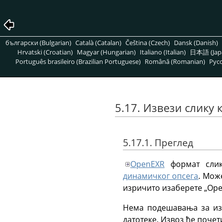
български (Bulgarian)
Català (Catalan)
Čeština (Czech)
Dansk (Danish)
Hrvatski (Croatian)
Magyar (Hungarian)
Italiano (Italian)
日本語 (Jap
Português brasileiro (Brazilian Portuguese)
Română (Romanian)
Pусс
5.17. Извези слику
5.17.1. Преглед
OpenEXR
формат слик
динамичког опсега
. Мож
изричито изаберете
„
Ope
Нема подешавања за изб
датотеке. Извоз ће почет