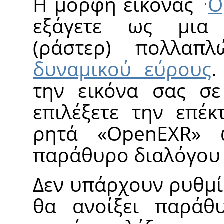
Η μορφή εικόνας
O
εξάγετε ως μια 
(ράστερ) πολλαπ
δυναμικού εύρους
.
την εικόνα σας σ
επιλέξετε την επέ
ρητά
«
OpenEXR
»
ω
παράθυρο διαλόγου 
Δεν υπάρχουν ρυθμίσ
θα ανοίξει παράθ