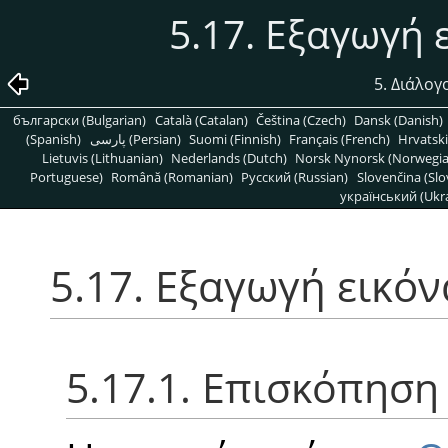
5.17. Εξαγωγή
5. Διάλογ
български (Bulgarian)
Català (Catalan)
Čeština (Czech)
Dansk (Danish)
(Spanish)
پارسی (Persian)
Suomi (Finnish)
Français (French)
Hrvatski
Lietuvis (Lithuanian)
Nederlands (Dutch)
Norsk Nynorsk (Norwegi
Portuguese)
Română (Romanian)
Pусский (Russian)
Slovenčina (Slo
український (Ukra
5.17. Εξαγωγή εικό
5.17.1. Επισκόπηση