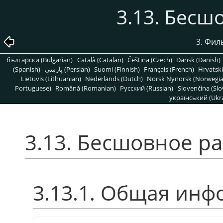
3.13. Бесш
3. Фил
български (Bulgarian)
Català (Catalan)
Čeština (Czech)
Dansk (Danish)
(Spanish)
پارسی (Persian)
Suomi (Finnish)
Français (French)
Hrvatski
Lietuvis (Lithuanian)
Nederlands (Dutch)
Norsk Nynorsk (Norwegi
Portuguese)
Română (Romanian)
Pусский (Russian)
Slovenčina (Slo
український (Ukra
3.13. Бесшовное р
3.13.1. Общая ин