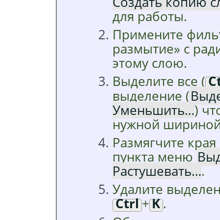
Создать копию с
для работы.
Примените фил
размытие
»
с рад
этому слою.
Выделите все (
Ct
выделение (
Выд
Уменьшить…
) чт
нужной шириной
Размягчите кра
пункта меню
Вы
Растушевать…
.
Удалите выделе
Ctrl
+
K
.