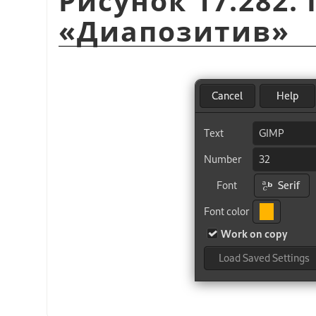
Рисунок 17.282
«
Диапозитив
»