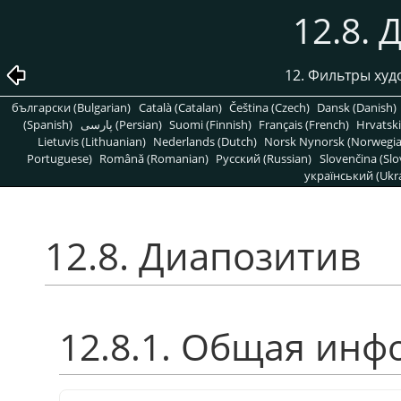
12.8.
12. Фильтры ху
български (Bulgarian)
Català (Catalan)
Čeština (Czech)
Dansk (Danish)
(Spanish)
پارسی (Persian)
Suomi (Finnish)
Français (French)
Hrvatski
Lietuvis (Lithuanian)
Nederlands (Dutch)
Norsk Nynorsk (Norwegi
Portuguese)
Română (Romanian)
Pусский (Russian)
Slovenčina (Slo
український (Ukra
12.8. Диапозитив
12.8.1. Общая ин