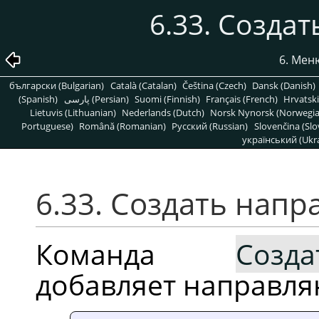
6.33. Созда
6. Ме
български (Bulgarian)
Català (Catalan)
Čeština (Czech)
Dansk (Danish)
(Spanish)
پارسی (Persian)
Suomi (Finnish)
Français (French)
Hrvatski
Lietuvis (Lithuanian)
Nederlands (Dutch)
Norsk Nynorsk (Norwegi
Portuguese)
Română (Romanian)
Pусский (Russian)
Slovenčina (Slo
український (Ukra
6.33. Создать нап
Команда
Созд
добавляет направл