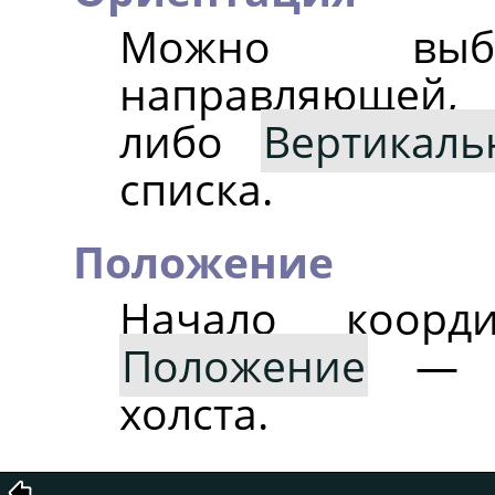
Можно в
направляющей,
либо
Вертикаль
списка.
Положение
Начало коорд
Положение
— л
холста.