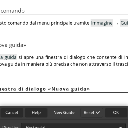
el comando
esto comando dal menu principale tramite
Immagine
→
Gu
va guida
»
a guida
si apre una finestra di dialogo che consente di 
uova guida in maniera più precisa che non attraverso il tras
inestra di dialogo
«
Nuova guida
»