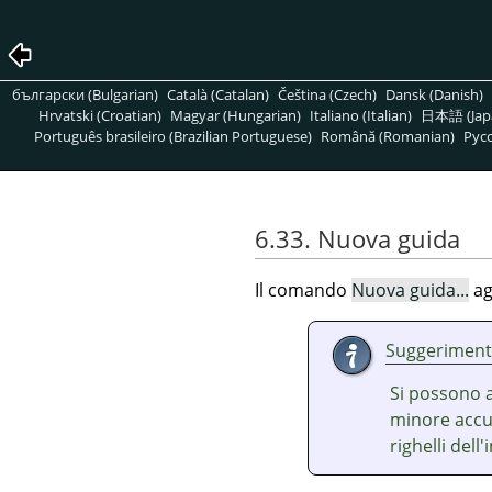
български (Bulgarian)
Català (Catalan)
Čeština (Czech)
Dansk (Danish)
Hrvatski (Croatian)
Magyar (Hungarian)
Italiano (Italian)
日本語 (Jap
Português brasileiro (Brazilian Portuguese)
Română (Romanian)
Pусс
6.33. Nuova guida
Il comando
Nuova guida...
ag
Suggerimen
Si possono 
minore accu
righelli del