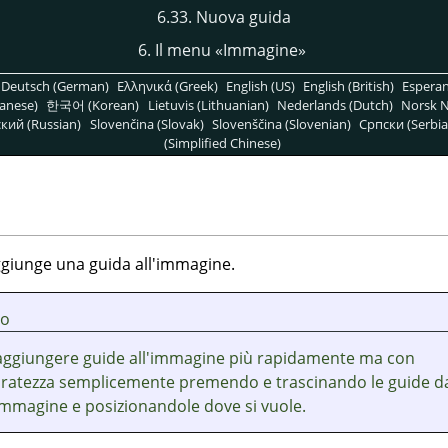
6.33. Nuova guida
6. Il menu
«
Immagine
»
Deutsch (German)
Ελληνικά (Greek)
English (US)
English (British)
Espera
anese)
한국어 (Korean)
Lietuvis (Lithuanian)
Nederlands (Dutch)
Norsk N
кий (Russian)
Slovenčina (Slovak)
Slovenščina (Slovenian)
Српски (Serbia
(Simplified Chinese)
giunge una guida all'immagine.
to
aggiungere guide all'immagine più rapidamente ma con
ratezza semplicemente premendo e trascinando le guide d
l'immagine e posizionandole dove si vuole.