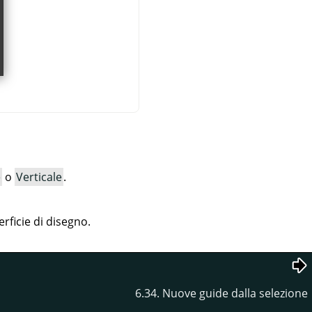
e
o
Verticale
.
erficie di disegno.
6.34. Nuove guide dalla selezione