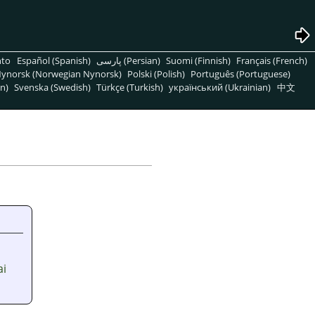
nto
Español (Spanish)
پارسی (Persian)
Suomi (Finnish)
Français (French)
ynorsk (Norwegian Nynorsk)
Polski (Polish)
Português (Portuguese)
n)
Svenska (Swedish)
Türkçe (Turkish)
український (Ukrainian)
中文
ai