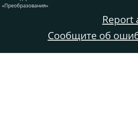
«
Преобразования
»
Report 
Сообщите об ошиб