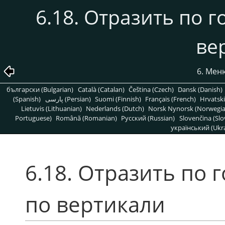
6.18. Отразить по 
ве
6. Ме
български (Bulgarian)
Català (Catalan)
Čeština (Czech)
Dansk (Danish)
(Spanish)
پارسی (Persian)
Suomi (Finnish)
Français (French)
Hrvatski
Lietuvis (Lithuanian)
Nederlands (Dutch)
Norsk Nynorsk (Norwegi
Portuguese)
Română (Romanian)
Pусский (Russian)
Slovenčina (Slo
український (Ukra
6.18. Отразить по 
по вертикали