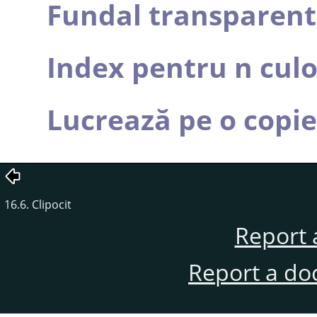
Fundal transparent
Index pentru n culo
Lucrează pe o copie
16.6. Clipocit
Report 
Report a do