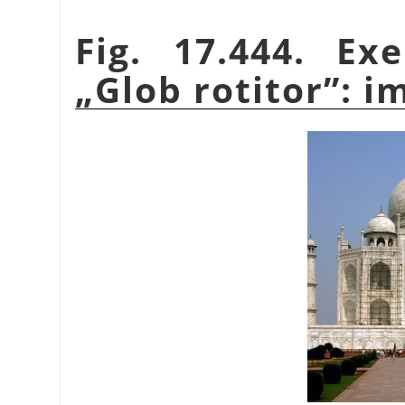
Fig. 17.444. Ex
„
Glob rotitor
”
: i