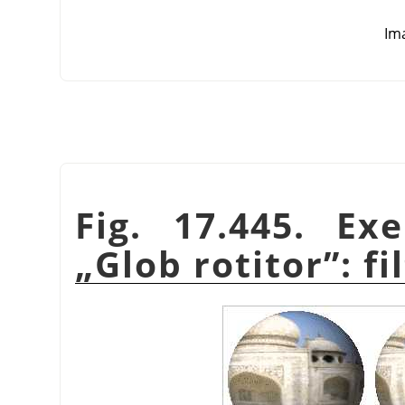
Ima
Fig. 17.445. Ex
„
Glob rotitor
”
: f