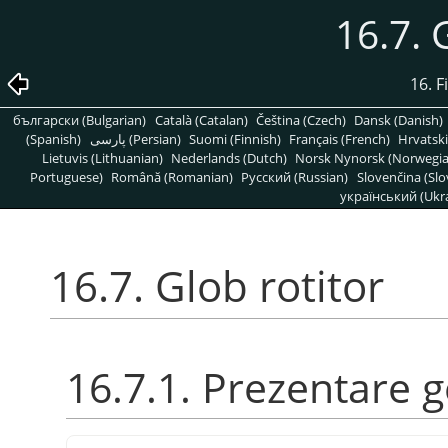
16.7. 
16. F
български (Bulgarian)
Català (Catalan)
Čeština (Czech)
Dansk (Danish)
(Spanish)
پارسی (Persian)
Suomi (Finnish)
Français (French)
Hrvatski
Lietuvis (Lithuanian)
Nederlands (Dutch)
Norsk Nynorsk (Norwegi
Portuguese)
Română (Romanian)
Pусский (Russian)
Slovenčina (Slo
український (Ukra
16.7. Glob rotitor
16.7.1. Prezentare 